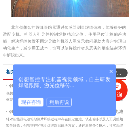
北京创想智控焊缝跟踪器通过传感器测量焊缝偏移，能够很好的
适配专机、机器人引导并控制焊枪精准定位，使用寻位计算偏差功
能，解决焊缝位置不固定导致的机器人重复示教问题助力客户实现自
动化生产，减少用工成本，也可以使将操作者从恶劣的烟尘辐射环境
中解脱出来。
×
相关专题
可以介绍下你们的产品么？
创想智控专注机器视觉领域，自主研发
焊缝跟踪、激光位移传...
创想智控激光焊缝跟踪系统在电气柜框架自动化焊接的应用
创想智控激光焊缝跟踪系统以其高精度、高效率、高稳定性的特点，为电气柜
框架的自动化焊接提供了有效的解决方案，在提高焊接效率和质量的同时，降
现在咨询
稍后再说
低了生产成本，提升了企业的竞争力。
创想智控视觉焊缝跟踪系统适配新时达机器人，实现新能源电池
箱散热片焊接智能化升级
针对新能源电池箱散热片焊接过程中存在的定位难、轨迹偏移以及人工调整频
繁等难题，创想智控的视觉焊缝跟踪解决方案，通过激光寻位技术，可实现焊