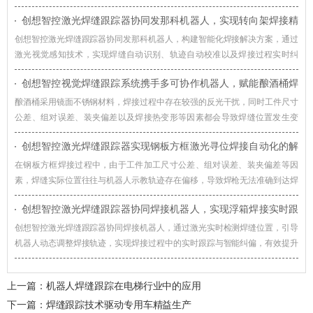
接过程智能化升级。
创想智控激光焊缝跟踪器协同发那科机器人，实现转向架焊接精
准自动化
创想智控激光焊缝跟踪器协同发那科机器人，构建智能化焊接解决方案，通过
激光视觉感知技术，实现焊缝自动识别、轨迹自动校准以及焊接过程实时纠
偏，提升机器人焊接系统对车辆转向架适应能力。
创想智控视觉焊缝跟踪系统携手多可协作机器人，赋能酿酒桶焊
接智能化升级
酿酒桶采用镜面不锈钢材料，焊接过程中存在较强的反光干扰，同时工件尺寸
公差、组对误差、装夹偏差以及焊接热变形等因素都会导致焊缝位置发生变
化，创想智控视觉焊缝跟踪系统通过实时视觉检测与智能轨迹修正技术，赋能
创想智控激光焊缝跟踪器实现钢板方框激光寻位焊接自动化的解
酿酒桶焊接智能化升级。
决方案
在钢板方框焊接过程中，由于工件加工尺寸公差、组对误差、装夹偏差等因
素，焊缝实际位置往往与机器人示教轨迹存在偏移，导致焊枪无法准确到达焊
接起始位置，影响焊接质量和生产效率。对此，创想智控激光焊缝跟踪器可协
创想智控激光焊缝跟踪器协同焊接机器人，实现浮箱焊接实时跟
同各类焊接机器人实现更加高效、稳定的自动化焊接。
踪与智能纠偏
创想智控激光焊缝跟踪器协同焊接机器人，通过激光实时检测焊缝位置，引导
机器人动态调整焊接轨迹，实现焊接过程中的实时跟踪与智能纠偏，有效提升
浮箱焊接自动化水平。
上一篇：
机器人焊缝跟踪在电梯行业中的应用
下一篇：
焊缝跟踪技术驱动专用车精益生产