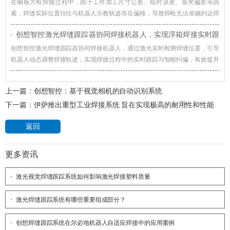
在钢板方框焊接过程中，由于工件加工尺寸公差、组对误差、装夹偏差等因
素，焊缝实际位置往往与机器人示教轨迹存在偏移，导致焊枪无法准确到达焊
接起始位置，影响焊接质量和生产效率。对此，创想智控激光焊缝跟踪器可协
创想智控激光焊缝跟踪器协同焊接机器人，实现浮箱焊接实时跟
同各类焊接机器人实现更加高效、稳定的自动化焊接。
踪与智能纠偏
创想智控激光焊缝跟踪器协同焊接机器人，通过激光实时检测焊缝位置，引导
机器人动态调整焊接轨迹，实现焊接过程中的实时跟踪与智能纠偏，有效提升
浮箱焊接自动化水平。
上一篇：
创想智控：基于视觉相机的自动识别系统
下一篇：
伊萨推出重型工业焊接系统 旨在实现极高的耐用性和性能
返回
更多资讯
激光视觉焊缝跟踪系统如何影响激光焊接塑料质量
激光焊缝跟踪系统有哪些重要组成部分？
创想焊缝跟踪系统在尔必地机器人自适应焊接中的应用案例