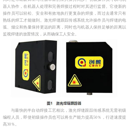
器人协作，在机器人处理和完善焊接过程时对其进行监督。它使新的
操作员可以轻松、安全和有效地执行更复杂的焊接，而过去通常只有
熟练的焊工才能做到。激光焊缝跟踪传感系统允许操作员与焊缝的电
弧、烟尘和热量保持更远的距离，同时也与机器人保持足够的距离以
监视焊缝的放置情况，从而确保工人安全。
与最快的半自动焊接工艺相比，激光焊缝跟踪传感系统无需初级
编程人员，即使初级操作员也可以将生产能力提高50％，行进速度提
高30％。