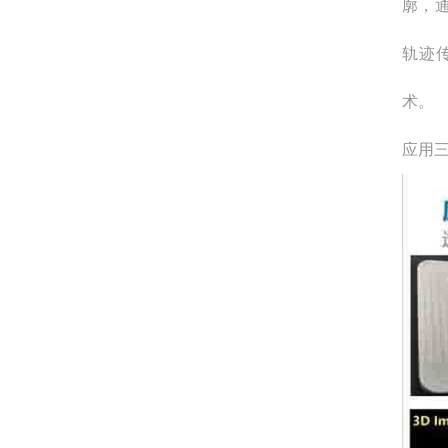
廓，
轨迹
术。
应用