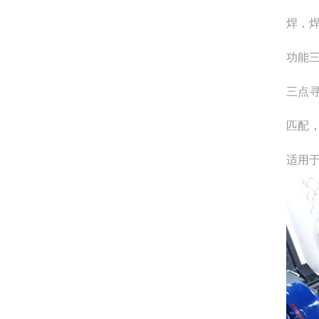
焊，
功能
三点
匹配
适用