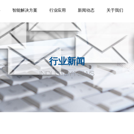
心
智能解决方案
行业应用
新闻动态
关于我们
踪
移
机
位
品
焊缝跟踪器
专机焊缝跟踪系统
机器人焊缝跟踪系
激光位移传感器
点式位移传感器
线式位移传感器
轮廓测量系统
焊缝扫描系统
焊缝寻位系统
焊接相机
空间定位系统
机器视觉
通用外围设备
监控盒
应用领域
案例视频
机器人应用
产品手册案
企业新闻
行业动态
公司介绍
合作伙伴
荣誉资质
人才招聘
联系我们
统
例
行业新闻
INDUSTRY NEWS