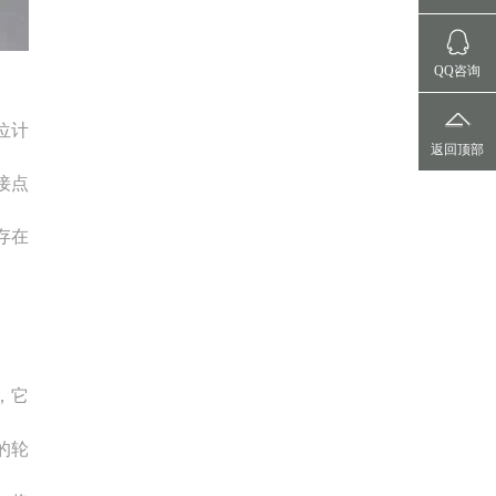
QQ咨询
位计
返回顶部
接点
存在
，它
的轮