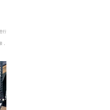
进行
接，