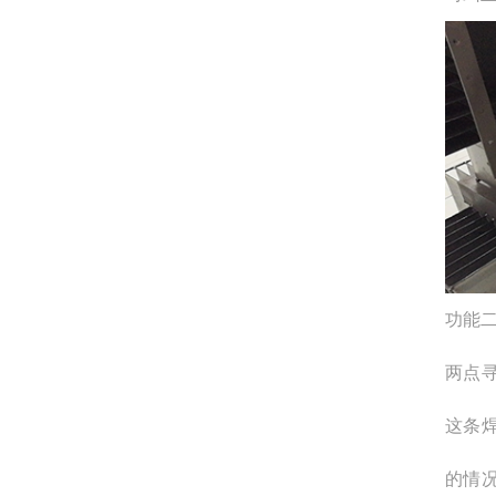
功能
两点
这条
的情