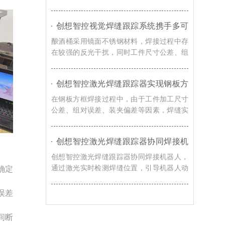
觉感知技术，实现焊缝自动识别、轨迹自动
校准以及焊接过程实时纠偏，提升机器人焊
创想智控视觉焊缝跟踪系统携手多可
接系统对车辆转向架适应能力。
协作机器人，赋能酿酒桶焊接智能化
酿酒桶采用镜面不锈钢材料，焊接过程中存
升级
在较强的反光干扰，同时工件尺寸公差、组
对误差、装夹偏差以及焊接热变形等因素都
会导致焊缝位置发生变化，创想智控视觉焊
创想智控激光焊缝跟踪器实现钢板方
缝跟踪系统通过实时视觉检测与智能轨迹修
框激光寻位焊接自动化的解决方案
正技术，赋能酿酒桶焊接智能化升级。
在钢板方框焊接过程中，由于工件加工尺寸
公差、组对误差、装夹偏差等因素，焊缝实
际位置往往与机器人示教轨迹存在偏移，导
致焊枪无法准确到达焊接起始位置，影响焊
创想智控激光焊缝跟踪器协同焊接机
接质量和生产效率。对此，创想智控激光焊
器人，实现浮箱焊接实时跟踪与智能
缝跟踪器可协同各类焊接机器人实现更加高
创想智控激光焊缝跟踪器协同焊接机器人，
纠偏
效、稳定的自动化焊接。
通过激光实时检测焊缝位置，引导机器人动
确定
态调整焊接轨迹，实现焊接过程中的实时跟
踪与智能纠偏，有效提升浮箱焊接自动化水
误差
平。
间断