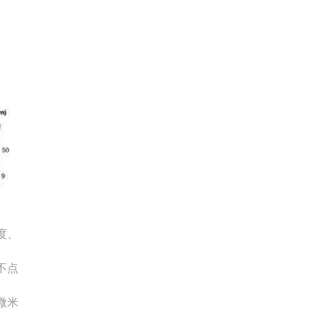
度、
不点
微米