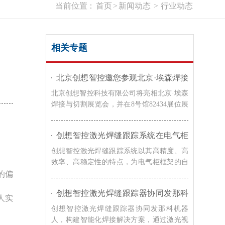
当前位置：
首页
>
新闻动态
>
行业动态
相关专题
北京创想智控邀您参观北京·埃森焊接
与切割展览会｜8号馆82434展位
北京创想智控科技有限公司将亮相北京·埃森
焊接与切割展览会，并在8号馆82434展位展
示激光焊缝跟踪系统、焊接检测相机及熔池
监控系统等智能焊接解决方案，诚邀广大客
创想智控激光焊缝跟踪系统在电气柜
户莅临交流，共同探讨焊接自动化与智能制
框架自动化焊接的应用
造的发展趋势。
创想智控激光焊缝跟踪系统以其高精度、高
效率、高稳定性的特点，为电气柜框架的自
动化焊接提供了有效的解决方案，在提高焊
的偏
接效率和质量的同时，降低了生产成本，提
创想智控激光焊缝跟踪器协同发那科
升了企业的竞争力。
人实
机器人，实现转向架焊接精准自动化
创想智控激光焊缝跟踪器协同发那科机器
人，构建智能化焊接解决方案，通过激光视