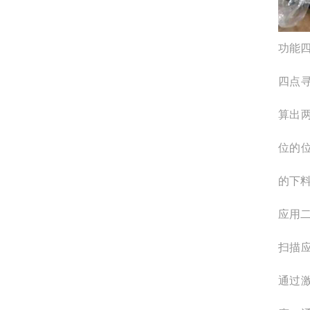
功能
四点
算出
位的
的下
应用
扫描
通过