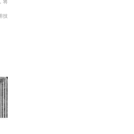
，将
用技