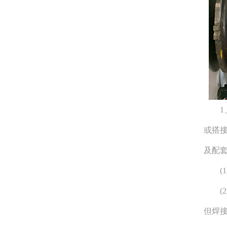
1、
或搭接
及配
(1
(2
但焊