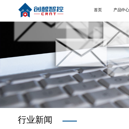
首页
产品中
焊缝跟
激光位
焊接相
空间定
其他产
行业新闻