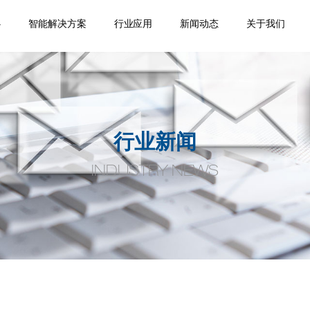
心
智能解决方案
行业应用
新闻动态
关于我们
踪
移
机
位
品
焊缝跟踪器
专机焊缝跟踪系统
机器人焊缝跟踪系
激光位移传感器
点式位移传感器
线式位移传感器
轮廓测量系统
焊缝扫描系统
焊缝寻位系统
焊接相机
空间定位系统
机器视觉
通用外围设备
监控盒
应用领域
案例视频
机器人应用
产品手册案
企业新闻
行业动态
公司介绍
合作伙伴
荣誉资质
人才招聘
联系我们
统
例
行业新闻
INDUSTRY NEWS