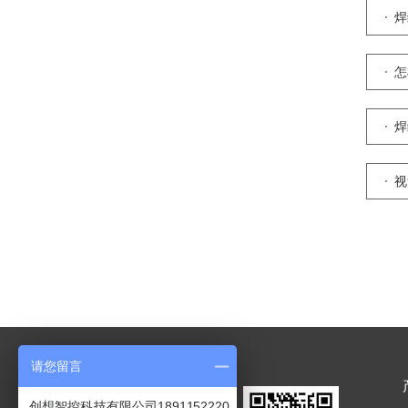
焊
怎
焊
视
请您留言
创想智控科技有限公司1891152220