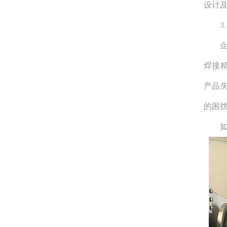
设计
3.
企业
焊接
产品
的困
如何