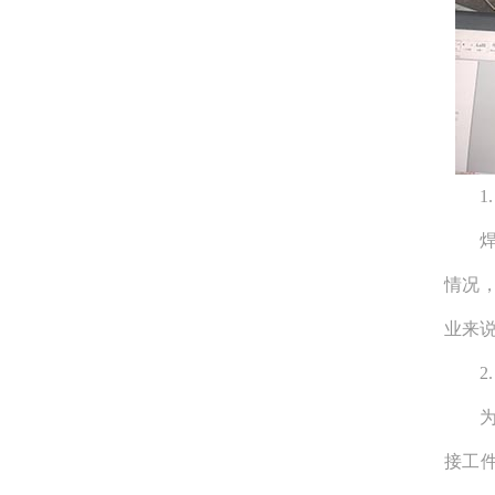
1.
焊接
情况
业来
2.
为了
接工