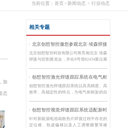
当前位置：
首页
>
新闻动态
>
行业动态
相关专题
北京创想智控邀您参观北京·埃森焊接
与切割展览会｜8号馆82434展位
北京创想智控科技有限公司将亮相北京·埃森
焊接与切割展览会，并在8号馆82434展位展
示激光焊缝跟踪系统、焊接检测相机及熔池
监控系统等智能焊接解决方案，诚邀广大客
创想智控激光焊缝跟踪系统在电气柜
户莅临交流，共同探讨焊接自动化与智能制
，加
框架自动化焊接的应用
造的发展趋势。
创想智控激光焊缝跟踪系统以其高精度、高
效率、高稳定性的特点，为电气柜框架的自
姿态
动化焊接提供了有效的解决方案，在提高焊
接效率和质量的同时，降低了生产成本，提
创想智控视觉焊缝跟踪系统适配新时
升了企业的竞争力。
达机器人，实现新能源电池箱散热片
针对新能源电池箱散热片焊接过程中存在的
焊接智能化升级
定位难、轨迹偏移以及人工调整频繁等难