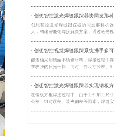
题，创想智控的视觉焊缝跟踪解决方案，通
过激光寻位技术，可实现焊接过程智能化升
创想智控激光焊缝跟踪器协同发那科
级。
机器人，实现转向架焊接精准自动化
创想智控激光焊缝跟踪器协同发那科机器
人，构建智能化焊接解决方案，通过激光视
觉感知技术，实现焊缝自动识别、轨迹自动
校准以及焊接过程实时纠偏，提升机器人焊
创想智控视觉焊缝跟踪系统携手多可
接系统对车辆转向架适应能力。
协作机器人，赋能酿酒桶焊接智能化
酿酒桶采用镜面不锈钢材料，焊接过程中存
升级
在较强的反光干扰，同时工件尺寸公差、组
对误差、装夹偏差以及焊接热变形等因素都
会导致焊缝位置发生变化，创想智控视觉焊
创想智控激光焊缝跟踪器实现钢板方
缝跟踪系统通过实时视觉检测与智能轨迹修
框激光寻位焊接自动化的解决方案
正技术，赋能酿酒桶焊接智能化升级。
在钢板方框焊接过程中，由于工件加工尺寸
公差、组对误差、装夹偏差等因素，焊缝实
际位置往往与机器人示教轨迹存在偏移，导
致焊枪无法准确到达焊接起始位置，影响焊
接质量和生产效率。对此，创想智控激光焊
缝跟踪器可协同各类焊接机器人实现更加高
效、稳定的自动化焊接。