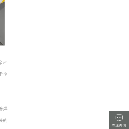
多种
于企
善焊
装的
在线咨询