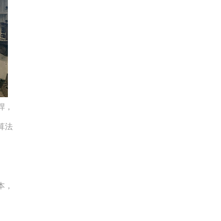
焊，
算法
本，