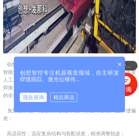
×
创想智控激光焊缝跟踪系统与发那科机器人集成构成完整的
你们是怎么收费的呢？
智能焊接工作站，部署了激光焊缝跟踪系统后，机器人无需
创想智控专注机器视觉领域，自主研发
焊缝跟踪、激光位移传...
人工反复示教，即可根据激光寻位数据自动规划焊接路径；
焊接过程中则依靠激光实时跟踪功能，实现对焊缝动态调整
的全程智能控制。激光焊缝跟踪系统具备如下优势：
现在咨询
稍后再说
免重复示教：无需人工反复示教，系统可自动纠正焊缝偏
差；
高适应性：适应复杂结构与装配误差，精准调整轨迹；