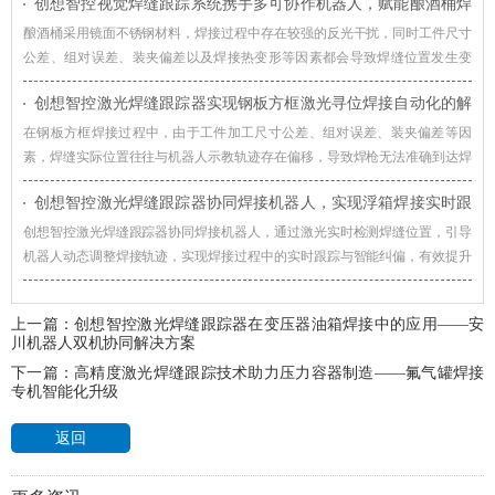
创想智控视觉焊缝跟踪系统携手多可协作机器人，赋能酿酒桶焊
接智能化升级
酿酒桶采用镜面不锈钢材料，焊接过程中存在较强的反光干扰，同时工件尺寸
公差、组对误差、装夹偏差以及焊接热变形等因素都会导致焊缝位置发生变
化，创想智控视觉焊缝跟踪系统通过实时视觉检测与智能轨迹修正技术，赋能
创想智控激光焊缝跟踪器实现钢板方框激光寻位焊接自动化的解
酿酒桶焊接智能化升级。
决方案
在钢板方框焊接过程中，由于工件加工尺寸公差、组对误差、装夹偏差等因
素，焊缝实际位置往往与机器人示教轨迹存在偏移，导致焊枪无法准确到达焊
接起始位置，影响焊接质量和生产效率。对此，创想智控激光焊缝跟踪器可协
创想智控激光焊缝跟踪器协同焊接机器人，实现浮箱焊接实时跟
同各类焊接机器人实现更加高效、稳定的自动化焊接。
踪与智能纠偏
创想智控激光焊缝跟踪器协同焊接机器人，通过激光实时检测焊缝位置，引导
机器人动态调整焊接轨迹，实现焊接过程中的实时跟踪与智能纠偏，有效提升
浮箱焊接自动化水平。
上一篇：
创想智控激光焊缝跟踪器在变压器油箱焊接中的应用——安
川机器人双机协同解决方案
下一篇：
高精度激光焊缝跟踪技术助力压力容器制造——氟气罐焊接
专机智能化升级
返回