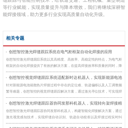
缝跟踪与智能控制技术，给轨道交通、工程机械、重型制造
等行业赋能，实现质量提升与降本增效，我们将继续深耕智
能焊接领域，助力更多行业实现高质量自动化升级。
相关专题
创想智控激光焊缝跟踪系统在电气柜框架自动化焊接的应用
创想智控激光焊缝跟踪系统以其高精度、高效率、高稳定性的特点，为电气柜
框架的自动化焊接提供了有效的解决方案，在提高焊接效率和质量的同时，降
低了生产成本，提升了企业的竞争力。
创想智控视觉焊缝跟踪系统适配新时达机器人，实现新能源电池
箱散热片焊接智能化升级
针对新能源电池箱散热片焊接过程中存在的定位难、轨迹偏移以及人工调整频
繁等难题，创想智控的视觉焊缝跟踪解决方案，通过激光寻位技术，可实现焊
接过程智能化升级。
创想智控激光焊缝跟踪器协同发那科机器人，实现转向架焊接精
准自动化
创想智控激光焊缝跟踪器协同发那科机器人，构建智能化焊接解决方案，通过
激光视觉感知技术，实现焊缝自动识别、轨迹自动校准以及焊接过程实时纠
偏，提升机器人焊接系统对车辆转向架适应能力。