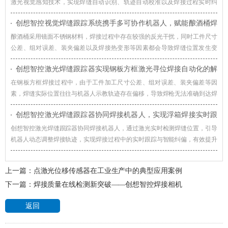
激光视觉感知技术，实现焊缝自动识别、轨迹自动校准以及焊接过程实时纠
偏，提升机器人焊接系统对车辆转向架适应能力。
创想智控视觉焊缝跟踪系统携手多可协作机器人，赋能酿酒桶焊
接智能化升级
酿酒桶采用镜面不锈钢材料，焊接过程中存在较强的反光干扰，同时工件尺寸
公差、组对误差、装夹偏差以及焊接热变形等因素都会导致焊缝位置发生变
化，创想智控视觉焊缝跟踪系统通过实时视觉检测与智能轨迹修正技术，赋能
创想智控激光焊缝跟踪器实现钢板方框激光寻位焊接自动化的解
酿酒桶焊接智能化升级。
决方案
在钢板方框焊接过程中，由于工件加工尺寸公差、组对误差、装夹偏差等因
素，焊缝实际位置往往与机器人示教轨迹存在偏移，导致焊枪无法准确到达焊
接起始位置，影响焊接质量和生产效率。对此，创想智控激光焊缝跟踪器可协
创想智控激光焊缝跟踪器协同焊接机器人，实现浮箱焊接实时跟
同各类焊接机器人实现更加高效、稳定的自动化焊接。
踪与智能纠偏
创想智控激光焊缝跟踪器协同焊接机器人，通过激光实时检测焊缝位置，引导
机器人动态调整焊接轨迹，实现焊接过程中的实时跟踪与智能纠偏，有效提升
浮箱焊接自动化水平。
上一篇：
点激光位移传感器在工业生产中的典型应用案例
下一篇：
焊接质量在线检测新突破——创想智控焊接相机
返回