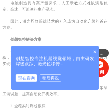
电池制造具有高产量需求，人工示教方式难以满足稳
定、高速、可追溯的生产要求。
因此，激光焊缝跟踪技术的引入成为自动化升级的首选
方案。
创想智控解决方案
×
可以介绍下你们的产品么？
创想智控基于多年在激光传感与焊接自动化领域的经
你们是怎么收费的呢？
验，推出适用于锂电外壳焊接的激光焊缝跟踪传感器。可以
创想智控专注机器视觉领域，自主研发
焊缝跟踪、激光位移传...
实现以下功能：
1. 自适应激光寻位功能
现在咨询
稍后再说
系统可在焊接开始前自动扫描并定位焊缝起始点，消除
工装误差，提高自动化开机效率。
2. 全程实时焊缝跟踪