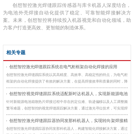
创想智控激光焊缝跟踪传感器与库卡机器人深度结合，
为电池外壳焊接自动化提供了稳定、可靠智能焊接解决方
案。未来，创想智控将持续投入机器视觉和自动化领域，助
力客户打造更高效、更智能的制造体系。
相关专题
创想智控激光焊缝跟踪系统在电气柜框架自动化焊接的应用
创想智控激光焊缝跟踪系统以其高精度、高效率、高稳定性的特点，为电气柜
框架的自动化焊接提供了有效的解决方案，在提高焊接效率和质量的同时，降
低了生产成本，提升了企业的竞争力。
创想智控视觉焊缝跟踪系统适配新时达机器人，实现新能源电池
箱散热片焊接智能化升级
针对新能源电池箱散热片焊接过程中存在的定位难、轨迹偏移以及人工调整频
繁等难题，创想智控的视觉焊缝跟踪解决方案，通过激光寻位技术，可实现焊
接过程智能化升级。
创想智控激光焊缝跟踪器协同发那科机器人，实现转向架焊接精
准自动化
创想智控激光焊缝跟踪器协同发那科机器人，构建智能化焊接解决方案，通过