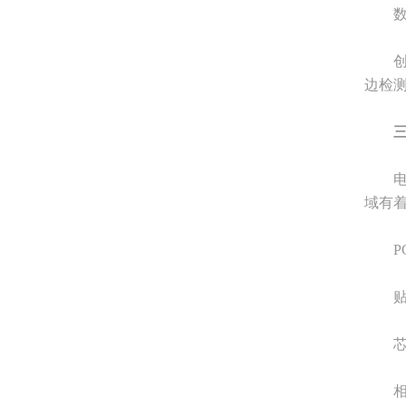
数控
创想
边检测
电子
域有
PC
贴片
芯片
相比