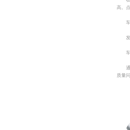
高。
车身
发动
车门
通过
质量