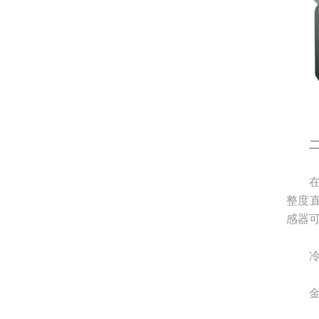
在钢
整度
感器
冷轧
金属