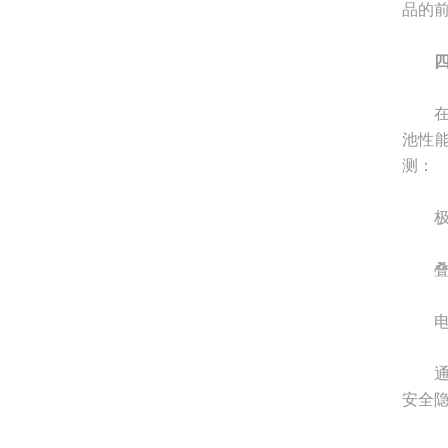
品的
在锂
池性
测：
极片
叠片
电池
通过
安全