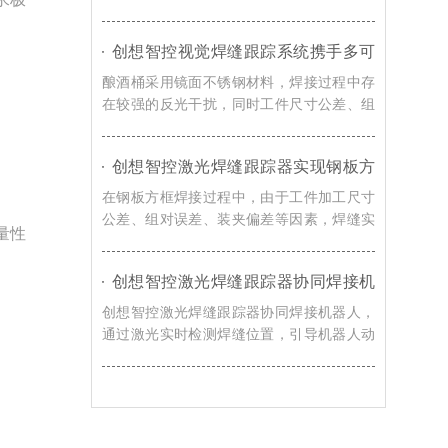
觉感知技术，实现焊缝自动识别、轨迹自动
校准以及焊接过程实时纠偏，提升机器人焊
创想智控视觉焊缝跟踪系统携手多可
接系统对车辆转向架适应能力。
协作机器人，赋能酿酒桶焊接智能化
酿酒桶采用镜面不锈钢材料，焊接过程中存
升级
在较强的反光干扰，同时工件尺寸公差、组
对误差、装夹偏差以及焊接热变形等因素都
会导致焊缝位置发生变化，创想智控视觉焊
创想智控激光焊缝跟踪器实现钢板方
缝跟踪系统通过实时视觉检测与智能轨迹修
框激光寻位焊接自动化的解决方案
正技术，赋能酿酒桶焊接智能化升级。
在钢板方框焊接过程中，由于工件加工尺寸
公差、组对误差、装夹偏差等因素，焊缝实
量性
际位置往往与机器人示教轨迹存在偏移，导
致焊枪无法准确到达焊接起始位置，影响焊
创想智控激光焊缝跟踪器协同焊接机
接质量和生产效率。对此，创想智控激光焊
器人，实现浮箱焊接实时跟踪与智能
缝跟踪器可协同各类焊接机器人实现更加高
创想智控激光焊缝跟踪器协同焊接机器人，
纠偏
效、稳定的自动化焊接。
通过激光实时检测焊缝位置，引导机器人动
态调整焊接轨迹，实现焊接过程中的实时跟
踪与智能纠偏，有效提升浮箱焊接自动化水
平。