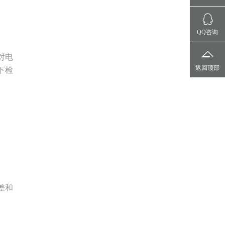
QQ咨询
对电
返回顶部
下检
差和