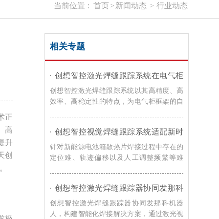
当前位置：
首页
>
新闻动态
>
行业动态
相关专题
创想智控激光焊缝跟踪系统在电气柜
框架自动化焊接的应用
创想智控激光焊缝跟踪系统以其高精度、高
效率、高稳定性的特点，为电气柜框架的自
动化焊接提供了有效的解决方案，在提高焊
术正
接效率和质量的同时，降低了生产成本，提
、高
创想智控视觉焊缝跟踪系统适配新时
升了企业的竞争力。
达机器人，实现新能源电池箱散热片
提升
针对新能源电池箱散热片焊接过程中存在的
焊接智能化升级
天创
定位难、轨迹偏移以及人工调整频繁等难
。
题，创想智控的视觉焊缝跟踪解决方案，通
过激光寻位技术，可实现焊接过程智能化升
创想智控激光焊缝跟踪器协同发那科
级。
机器人，实现转向架焊接精准自动化
创想智控激光焊缝跟踪器协同发那科机器
人，构建智能化焊接解决方案，通过激光视
求极