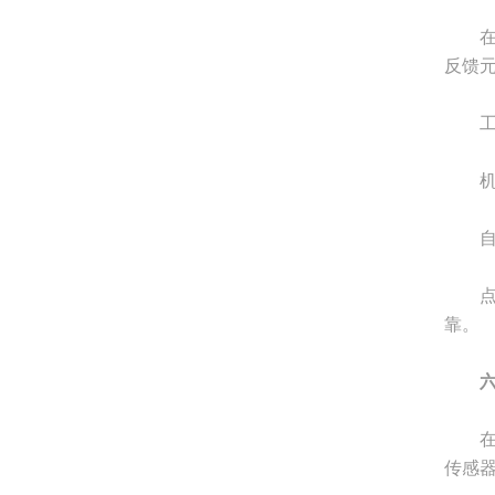
在自
反馈
工件
机器
自动
点激
靠。
在橡
传感