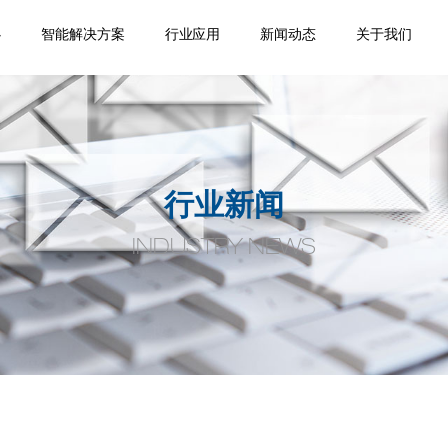
心
智能解决方案
行业应用
新闻动态
关于我们
踪
移
机
位
品
焊缝跟踪器
专机焊缝跟踪系统
机器人焊缝跟踪系
激光位移传感器
点式位移传感器
线式位移传感器
轮廓测量系统
焊缝扫描系统
焊缝寻位系统
焊接相机
空间定位系统
机器视觉
通用外围设备
监控盒
应用领域
案例视频
机器人应用
产品手册案
企业新闻
行业动态
公司介绍
合作伙伴
荣誉资质
人才招聘
联系我们
统
例
行业新闻
INDUSTRY NEWS