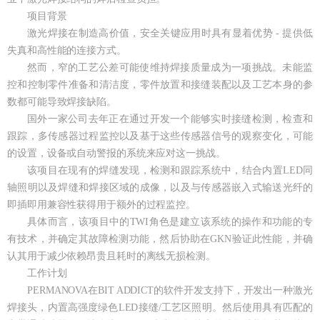
项目背景
激光焊接在制造高价值，安全关键应用时具有显着优势 - 提供低
失真和高性能的连接方式。
然而，窄的工艺公差可能使维持焊接质量成为一项挑战。未能监
控和控制零件准备和清洁度，零件放置和接缝装配以及工艺本身的参
数都可能导致焊接缺陷。
国外一家公司去年正在通过开发一个能够实时接缝检测，检查和
跟踪，多传感器过程监控以及基于这些传感器信号的观察变化，可能
的设置，设备或自动警报的系统来应对这一挑战。
该项目在现有的焊缝发现，检测和跟踪系统中，结合内置LED同
轴照明以及焊缝和焊接区域的成像，以及与传感器嵌入式输送光纤的
即插即用兼容性获得用于额外的过程监控。
具体而言，该项目中的TWI角色是建立该系统的操作和功能的专
有技术，并确定其故障检测功能，然后协助在GKN验证此性能，并确
认其用于减少依赖昂贵且耗时的离线无损检测。
工作计划
PERMANOVA在BIT ADDICT的软件开发支持下，开发出一种激光
焊接头，内置高强度绿色LED接缝/工艺区照明。然后使用具有匹配的