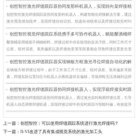
接过程智能化升级。
创想智控激光焊缝跟踪器协同发那科机器人，实现转向架焊接精
准自动化
创想智控激光焊缝跟踪器协同发那科机器人，构建智能化焊接解决方案，通过
激光视觉感知技术，实现焊缝自动识别、轨迹自动校准以及焊接过程实时纠
偏，提升机器人焊接系统对车辆转向架适应能力。
创想智控视觉焊缝跟踪系统携手多可协作机器人，赋能酿酒桶焊
接智能化升级
酿酒桶采用镜面不锈钢材料，焊接过程中存在较强的反光干扰，同时工件尺寸
公差、组对误差、装夹偏差以及焊接热变形等因素都会导致焊缝位置发生变
化，创想智控视觉焊缝跟踪系统通过实时视觉检测与智能轨迹修正技术，赋能
创想智控激光焊缝跟踪器实现钢板方框激光寻位焊接自动化的解
酿酒桶焊接智能化升级。
决方案
在钢板方框焊接过程中，由于工件加工尺寸公差、组对误差、装夹偏差等因
素，焊缝实际位置往往与机器人示教轨迹存在偏移，导致焊枪无法准确到达焊
接起始位置，影响焊接质量和生产效率。对此，创想智控激光焊缝跟踪器可协
创想智控激光焊缝跟踪器协同焊接机器人，实现浮箱焊接实时跟
同各类焊接机器人实现更加高效、稳定的自动化焊接。
踪与智能纠偏
创想智控激光焊缝跟踪器协同焊接机器人，通过激光实时检测焊缝位置，引导
机器人动态调整焊接轨迹，实现焊接过程中的实时跟踪与智能纠偏，有效提升
浮箱焊接自动化水平。
上一篇：
创想智控：可以使用焊缝跟踪系统进行激光焊接吗？
下一篇：
II-VI改进了具有集成视觉系统的激光加工头