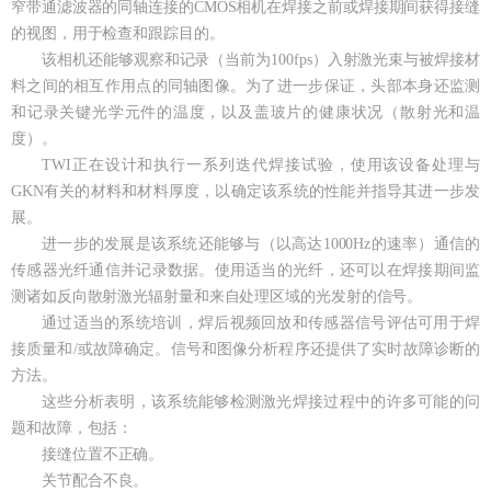
窄带通滤波器的同轴连接的CMOS相机在焊接之前或焊接期间获得接缝
的视图，用于检查和跟踪目的。
该相机还能够观察和记录（当前为100fps）入射激光束与被焊接材
料之间的相互作用点的同轴图像。为了进一步保证，头部本身还监测
和记录关键光学元件的温度，以及盖玻片的健康状况（散射光和温
度）。
TWI正在设计和执行一系列迭代焊接试验，使用该设备处理与
GKN有关的材料和材料厚度，以确定该系统的性能并指导其进一步发
展。
进一步的发展是该系统还能够与（以高达1000Hz的速率）通信的
传感器光纤通信并记录数据。使用适当的光纤，还可以在焊接期间监
测诸如反向散射激光辐射量和来自处理区域的光发射的信号。
通过适当的系统培训，焊后视频回放和传感器信号评估可用于焊
接质量和/或故障确定。信号和图像分析程序还提供了实时故障诊断的
方法。
这些分析表明，该系统能够检测激光焊接过程中的许多可能的问
题和故障，包括：
接缝位置不正确。
关节配合不良。