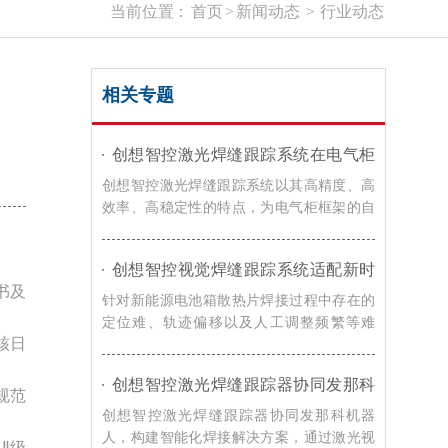
当前位置：
首页
>
新闻动态
>
行业动态
相关专题
创想智控激光焊缝跟踪系统在电气柜
框架自动化焊接的应用
创想智控激光焊缝跟踪系统以其高精度、高
效率、高稳定性的特点，为电气柜框架的自
动化焊接提供了有效的解决方案，在提高焊
接效率和质量的同时，降低了生产成本，提
创想智控视觉焊缝跟踪系统适配新时
升了企业的竞争力。
达机器人，实现新能源电池箱散热片
书及
针对新能源电池箱散热片焊接过程中存在的
焊接智能化升级
定位难、轨迹偏移以及人工调整频繁等难
核日
题，创想智控的视觉焊缝跟踪解决方案，通
过激光寻位技术，可实现焊接过程智能化升
创想智控激光焊缝跟踪器协同发那科
级。
规范
机器人，实现转向架焊接精准自动化
创想智控激光焊缝跟踪器协同发那科机器
人，构建智能化焊接解决方案，通过激光视
Ⅱ级