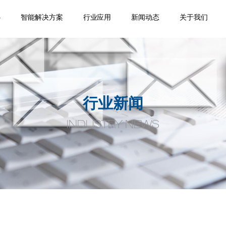
心
智能解决方案
行业应用
新闻动态
关于我们
踪
移
机
位
品
焊缝跟踪器
专机焊缝跟踪系统
机器人焊缝跟踪系
激光位移传感器
点式位移传感器
线式位移传感器
轮廓测量系统
焊缝扫描系统
焊缝寻位系统
焊接相机
空间定位系统
机器视觉
通用外围设备
监控盒
应用领域
案例视频
机器人应用
产品手册案
企业新闻
行业动态
公司介绍
合作伙伴
荣誉资质
人才招聘
联系我们
统
例
行业新闻
INDUSTRY NEWS