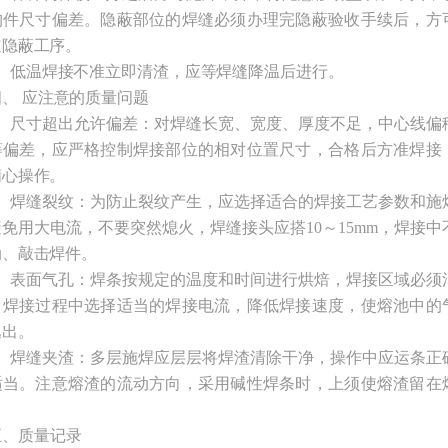
构件尺寸偏差。隐蔽部位的焊缝必须办理完隐蔽验收手续后，方
道隐蔽工序。
4、低温焊接不准立即清渣，应等焊缝降温后进行。
四、 应注意的质量问题
1、尺寸超出允许偏差：对焊缝长宽、宽度、厚度不足，中心线偏
等偏差，应严格控制焊接部位的相对位置尺寸，合格后方准焊接
精心操作。
2、焊缝裂纹：为防止裂纹产生，应选择适合的焊接工艺参数和施
免用大电流，不要突然熄火，焊缝接头应搭10～15mm，焊接中
动、敲击焊件。
3、表面气孔：焊条按规定的温度和时间进行烘焙，焊接区域必须
，焊接过程中选择适当的焊接电流，降低焊接速度，使熔池中的
逸出。
4、焊缝夹渣：多层施焊应层层将焊渣清除干净，操作中应运条正
适当。注意熔渣的流动方向，采用碱性焊条时，上须使熔渣留在
。
五、质量记录