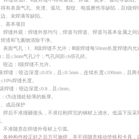
不得有表面气孔、夹渣、弧坑、裂纹、电弧擦伤等缺陷，且Ⅰ级焊
咬边、未焊满等缺陷。
二、基本项目
1、焊缝外观：焊缝外形均匀，焊道与焊道、焊道与基本金属之间
，焊渣和飞溅物清除干净。
2、表面气孔：Ⅰ、Ⅱ级焊缝不允许；Ⅲ级焊缝每50mm长度焊缝内允
.4t；且≤3mm气孔2个；气孔间距≤6倍孔径。
3、咬边：Ⅰ级焊缝不允许。
级焊缝：咬边深度≤0.05t，且≤0.5mm，连续长度≤100mm，且
≤10%焊缝长度。
级焊缝：咬边深度≤0.lt，且≤lmm。
注：t为连接处较薄的板厚。
三、成品保护
1、焊后不准撞砸接头，不准往刚焊完的钢材上浇水。低温下应采
施。
2、不准随意在焊缝外母材上引弧。
3、各种构件校正好之后方可施焊，并不得随意移动垫铁和卡具，