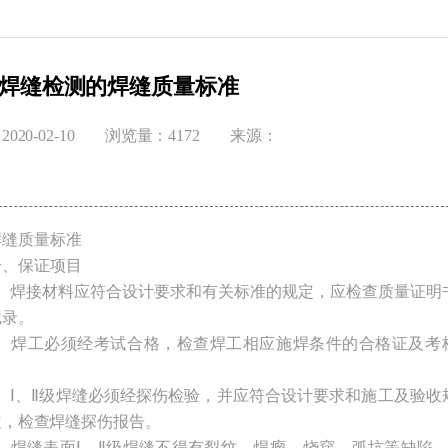
焊缝检测的焊缝质量标准
020-02-10
浏览量：4172
来源：
焊缝质量标准
一、保证项目
1、焊接材料应符合设计要求和有关标准的规定，应检查质量证明
记录。
2、焊工必须经考试合格，检查焊工相应施焊条件的合格证及考
3、Ⅰ、Ⅱ级焊缝必须经探伤检验，并应符合设计要求和施工及验收
定，检查焊缝探伤报告。
4、焊缝表面Ⅰ、Ⅱ级焊缝不得有裂纹、焊瘤、烧穿、弧坑等缺陷。