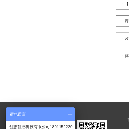
【
焊
改
你
请您留言
创想智控科技有限公司1891152220