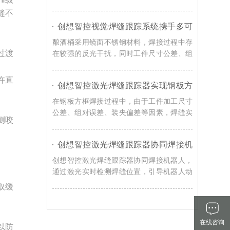
觉感知技术，实现焊缝自动识别、轨迹自动
缝不
校准以及焊接过程实时纠偏，提升机器人焊
创想智控视觉焊缝跟踪系统携手多可
接系统对车辆转向架适应能力。
协作机器人，赋能酿酒桶焊接智能化
酿酒桶采用镜面不锈钢材料，焊接过程中存
升级
过渡
在较强的反光干扰，同时工件尺寸公差、组
对误差、装夹偏差以及焊接热变形等因素都
会导致焊缝位置发生变化，创想智控视觉焊
许直
创想智控激光焊缝跟踪器实现钢板方
缝跟踪系统通过实时视觉检测与智能轨迹修
框激光寻位焊接自动化的解决方案
正技术，赋能酿酒桶焊接智能化升级。
在钢板方框焊接过程中，由于工件加工尺寸
公差、组对误差、装夹偏差等因素，焊缝实
两侧咬
际位置往往与机器人示教轨迹存在偏移，导
致焊枪无法准确到达焊接起始位置，影响焊
创想智控激光焊缝跟踪器协同焊接机
接质量和生产效率。对此，创想智控激光焊
器人，实现浮箱焊接实时跟踪与智能
缝跟踪器可协同各类焊接机器人实现更加高
创想智控激光焊缝跟踪器协同焊接机器人，
纠偏
效、稳定的自动化焊接。
通过激光实时检测焊缝位置，引导机器人动
态调整焊接轨迹，实现焊接过程中的实时跟
取缓
踪与智能纠偏，有效提升浮箱焊接自动化水
平。
在线咨询
以防