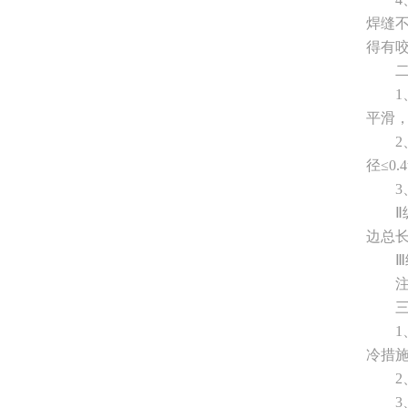
焊缝
得有
平滑
径≤0
Ⅱ
边总长
Ⅲ
冷措