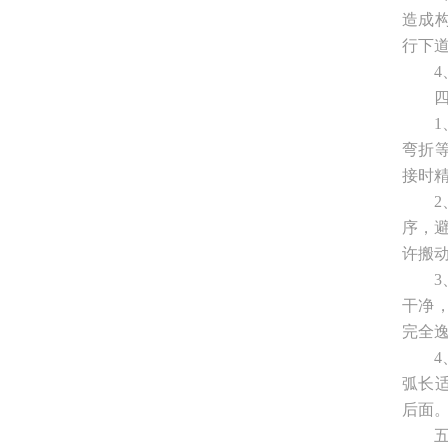
造成
行下
弯折
接时
序，避
许搬
干净
完全
弧长
后面