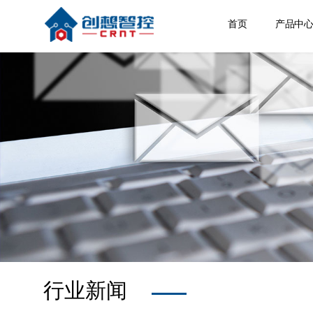
首页
产品中
焊缝跟
激光位
焊接相
空间定
其他产
行业新闻