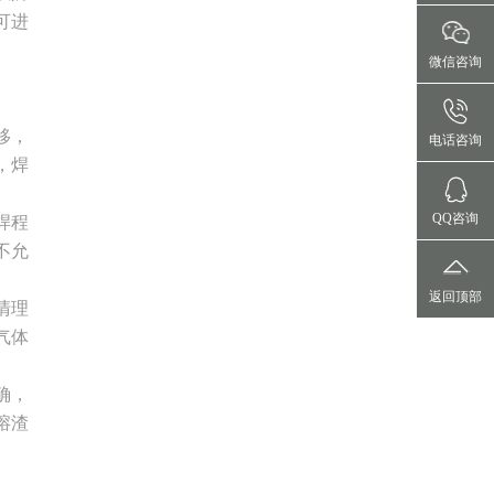
可进
微信咨询
移，
电话咨询
，焊
QQ咨询
焊程
不允
返回顶部
清理
气体
确，
熔渣