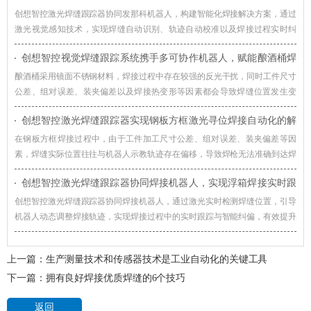
准自动化
创想智控激光焊缝跟踪器协同发那科机器人，构建智能化焊接解决方案，通过
激光视觉感知技术，实现焊缝自动识别、轨迹自动校准以及焊接过程实时纠
偏，提升机器人焊接系统对车辆转向架适应能力。
创想智控视觉焊缝跟踪系统携手多可协作机器人，赋能酿酒桶焊
接智能化升级
酿酒桶采用镜面不锈钢材料，焊接过程中存在较强的反光干扰，同时工件尺寸
公差、组对误差、装夹偏差以及焊接热变形等因素都会导致焊缝位置发生变
化，创想智控视觉焊缝跟踪系统通过实时视觉检测与智能轨迹修正技术，赋能
创想智控激光焊缝跟踪器实现钢板方框激光寻位焊接自动化的解
酿酒桶焊接智能化升级。
决方案
在钢板方框焊接过程中，由于工件加工尺寸公差、组对误差、装夹偏差等因
素，焊缝实际位置往往与机器人示教轨迹存在偏移，导致焊枪无法准确到达焊
接起始位置，影响焊接质量和生产效率。对此，创想智控激光焊缝跟踪器可协
创想智控激光焊缝跟踪器协同焊接机器人，实现浮箱焊接实时跟
同各类焊接机器人实现更加高效、稳定的自动化焊接。
踪与智能纠偏
创想智控激光焊缝跟踪器协同焊接机器人，通过激光实时检测焊缝位置，引导
机器人动态调整焊接轨迹，实现焊接过程中的实时跟踪与智能纠偏，有效提升
浮箱焊接自动化水平。
上一篇：
生产测量技术和传感器技术是工业自动化的关键工具
下一篇：
拥有良好焊接优质焊缝的6个技巧
返回