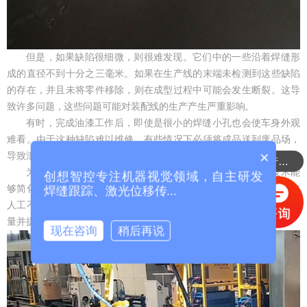
但是，如果缺陷很细微，则很难发现。它们中的一些沿着焊缝形
成的直径不到十分之三毫米。如果在生产线的末端未检测到这些缺陷
的存在，并且未将零件移除，则在成型过程中可能会发生断裂。这导
致许多问题，这些问题可能对装配线的生产产生严重影响。
有时，完成油漆工作后，即使是很小的焊缝小孔也会使车身外观
难看。由于这种缺陷难以维修，有些情况下必须将成品送到废品场，
×
导致浪费。
可以介绍下你们的产品么？
为了解决这些问题，必须考虑引入激光焊缝跟踪技术。该技术能
创想智控专注机器视觉领域，自主研发
够简化焊接机器人编程并提高操作员通常执行的某些任务的效率。与
焊缝跟踪、激光位移传...
人工不同，激光焊缝跟踪系统不受疲劳影响，可以连续运行以确保质
量并提高生产率。
现在咨询
稍后再说