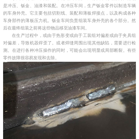
是冲压、钣金、油漆和装配。在冲压车间，生产钣金零件以制造车辆
的车身外壳。它主要包括切割线、装配和薄板焊接点，以及构成各种
车身部件的薄板压力机。钣金车间负责组装车身外壳的各个部分。然
后在最终组装之前将这些物品移至油漆车间。
在生产过程中，或由于热形变或由于工装组对偏差或由于夹具组
对偏差，导致机器焊歪了。或者焊缝周围出现其他缺陷，需要进行检
测。在进行各种冲压操作的同时，可能会出现明显或局部断裂。有些
零件故障很容易发现和去除。