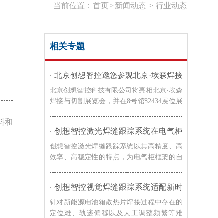
当前位置：
首页
>
新闻动态
>
行业动态
相关专题
北京创想智控邀您参观北京·埃森焊接
与切割展览会｜8号馆82434展位
北京创想智控科技有限公司将亮相北京·埃森
焊接与切割展览会，并在8号馆82434展位展
示激光焊缝跟踪系统、焊接检测相机及熔池
料和
监控系统等智能焊接解决方案，诚邀广大客
创想智控激光焊缝跟踪系统在电气柜
户莅临交流，共同探讨焊接自动化与智能制
框架自动化焊接的应用
造的发展趋势。
创想智控激光焊缝跟踪系统以其高精度、高
效率、高稳定性的特点，为电气柜框架的自
动化焊接提供了有效的解决方案，在提高焊
接效率和质量的同时，降低了生产成本，提
创想智控视觉焊缝跟踪系统适配新时
升了企业的竞争力。
达机器人，实现新能源电池箱散热片
针对新能源电池箱散热片焊接过程中存在的
焊接智能化升级
定位难、轨迹偏移以及人工调整频繁等难