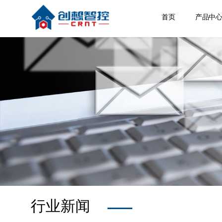
首页
产品中
焊缝跟
激光位
焊接相
空间定
其他产
行业新闻