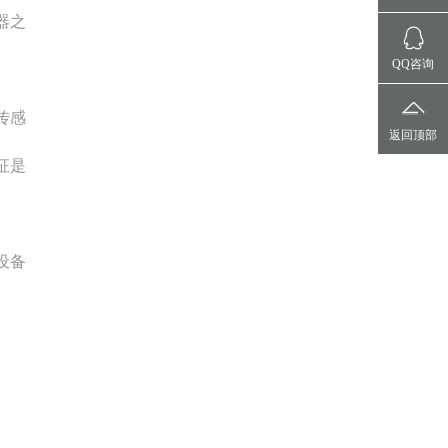
器之
QQ咨询
传感
返回顶部
征是
设备
。