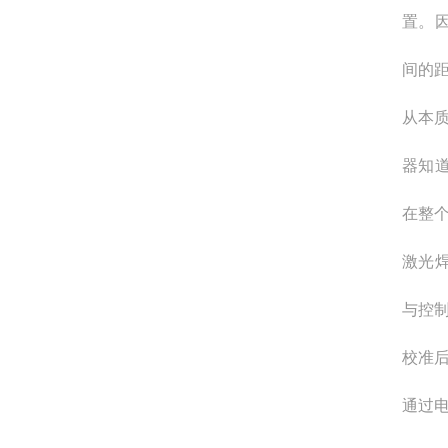
置。
间的
从本
器知
在整
激光
与控
校准
通过