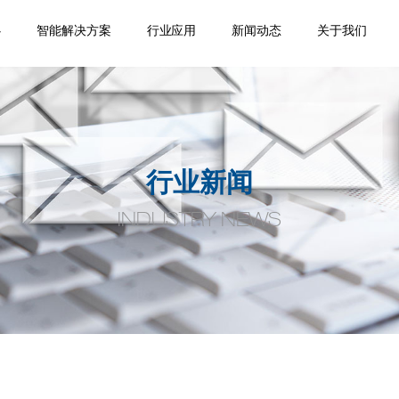
心
智能解决方案
行业应用
新闻动态
关于我们
踪
移
机
位
品
焊缝跟踪器
专机焊缝跟踪系统
机器人焊缝跟踪系
激光位移传感器
点式位移传感器
线式位移传感器
轮廓测量系统
焊缝扫描系统
焊缝寻位系统
焊接相机
空间定位系统
机器视觉
通用外围设备
监控盒
应用领域
案例视频
机器人应用
产品手册案
企业新闻
行业动态
公司介绍
合作伙伴
荣誉资质
人才招聘
联系我们
统
例
行业新闻
INDUSTRY NEWS