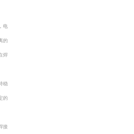
，电
离的
在焊
持稳
定的
焊接