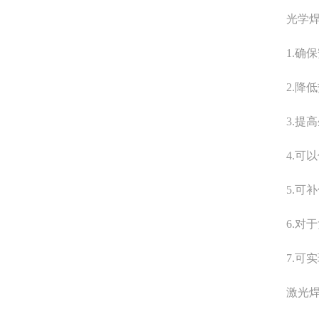
光学
1.确
2.降
3.提
4.可
5.可
6.对
7.可
激光