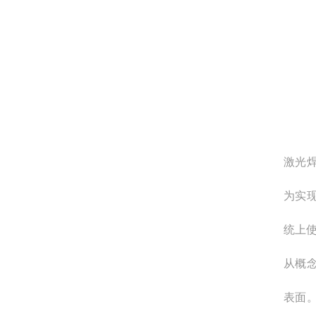
激光
为实
统上
从概
表面