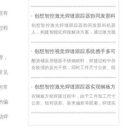
题，创想智控的视觉焊缝跟踪解决方案，通
过激光寻位技术，可实现焊接过程智能化升
能有
创想智控激光焊缝跟踪器协同发那科
级。
机器人，实现转向架焊接精准自动化
创想智控激光焊缝跟踪器协同发那科机器
过程
人，构建智能化焊接解决方案，通过激光视
觉感知技术，实现焊缝自动识别、轨迹自动
校准以及焊接过程实时纠偏，提升机器人焊
创想智控视觉焊缝跟踪系统携手多可
接系统对车辆转向架适应能力。
理，
协作机器人，赋能酿酒桶焊接智能化
酿酒桶采用镜面不锈钢材料，焊接过程中存
升级
在较强的反光干扰，同时工件尺寸公差、组
常见
对误差、装夹偏差以及焊接热变形等因素都
会导致焊缝位置发生变化，创想智控视觉焊
创想智控激光焊缝跟踪器实现钢板方
的常
缝跟踪系统通过实时视觉检测与智能轨迹修
框激光寻位焊接自动化的解决方案
正技术，赋能酿酒桶焊接智能化升级。
在钢板方框焊接过程中，由于工件加工尺寸
的偏
公差、组对误差、装夹偏差等因素，焊缝实
际位置往往与机器人示教轨迹存在偏移，导
动焊
致焊枪无法准确到达焊接起始位置，影响焊
接质量和生产效率。对此，创想智控激光焊
缝跟踪器可协同各类焊接机器人实现更加高
效、稳定的自动化焊接。