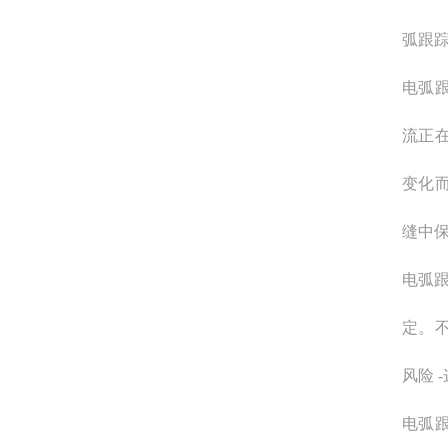
弧跟
电弧
流正
变化
缝中
电弧跟
定。
风险 
电弧