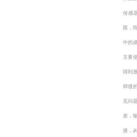
传感
限，
中的
主要
得到
焊缝
见问
差，
接，