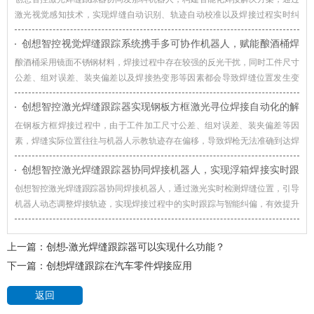
激光视觉感知技术，实现焊缝自动识别、轨迹自动校准以及焊接过程实时纠
偏，提升机器人焊接系统对车辆转向架适应能力。
创想智控视觉焊缝跟踪系统携手多可协作机器人，赋能酿酒桶焊
接智能化升级
酿酒桶采用镜面不锈钢材料，焊接过程中存在较强的反光干扰，同时工件尺寸
公差、组对误差、装夹偏差以及焊接热变形等因素都会导致焊缝位置发生变
化，创想智控视觉焊缝跟踪系统通过实时视觉检测与智能轨迹修正技术，赋能
创想智控激光焊缝跟踪器实现钢板方框激光寻位焊接自动化的解
酿酒桶焊接智能化升级。
决方案
在钢板方框焊接过程中，由于工件加工尺寸公差、组对误差、装夹偏差等因
素，焊缝实际位置往往与机器人示教轨迹存在偏移，导致焊枪无法准确到达焊
接起始位置，影响焊接质量和生产效率。对此，创想智控激光焊缝跟踪器可协
创想智控激光焊缝跟踪器协同焊接机器人，实现浮箱焊接实时跟
同各类焊接机器人实现更加高效、稳定的自动化焊接。
踪与智能纠偏
创想智控激光焊缝跟踪器协同焊接机器人，通过激光实时检测焊缝位置，引导
机器人动态调整焊接轨迹，实现焊接过程中的实时跟踪与智能纠偏，有效提升
浮箱焊接自动化水平。
上一篇：
创想-激光焊缝跟踪器可以实现什么功能？
下一篇：
创想焊缝跟踪在汽车零件焊接应用
返回