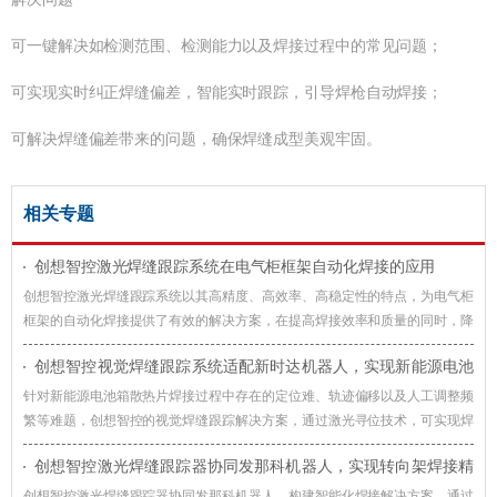
可一键解决如检测范围、检测能力以及焊接过程中的常见问题；
可实现实时纠正焊缝偏差，智能实时跟踪，引导焊枪自动焊接；
可解决焊缝偏差带来的问题，确保焊缝成型美观牢固。
相关专题
创想智控激光焊缝跟踪系统在电气柜框架自动化焊接的应用
创想智控激光焊缝跟踪系统以其高精度、高效率、高稳定性的特点，为电气柜
框架的自动化焊接提供了有效的解决方案，在提高焊接效率和质量的同时，降
低了生产成本，提升了企业的竞争力。
创想智控视觉焊缝跟踪系统适配新时达机器人，实现新能源电池
箱散热片焊接智能化升级
针对新能源电池箱散热片焊接过程中存在的定位难、轨迹偏移以及人工调整频
繁等难题，创想智控的视觉焊缝跟踪解决方案，通过激光寻位技术，可实现焊
接过程智能化升级。
创想智控激光焊缝跟踪器协同发那科机器人，实现转向架焊接精
准自动化
创想智控激光焊缝跟踪器协同发那科机器人，构建智能化焊接解决方案，通过