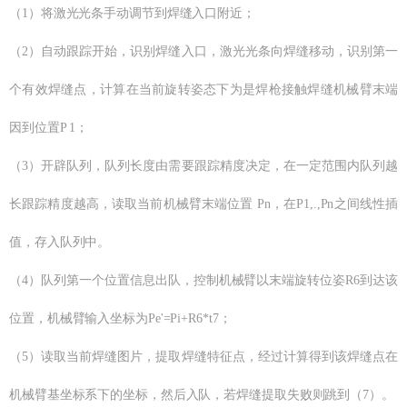
（1）将激光光条手动调节到焊缝入口附近；
（2）自动跟踪开始，识别焊缝入口，激光光条向焊缝移动，识别第一
个有效焊缝点，计算在当前旋转姿态下为是焊枪接触焊缝机械臂末端
因到位置P 1；
（3）开辟队列，队列长度由需要跟踪精度决定，在一定范围内队列越
长跟踪精度越高，读取当前机械臂末端位置 Pn，在P1,.,Pn之间线性插
值，存入队列中。
（4）队列第一个位置信息出队，控制机械臂以末端旋转位姿R6到达该
位置，机械臂输入坐标为Pe'=Pi+R6*t7；
（5）读取当前焊缝图片，提取焊缝特征点，经过计算得到该焊缝点在
机械臂基坐标系下的坐标，然后入队，若焊缝提取失败则跳到（7）。