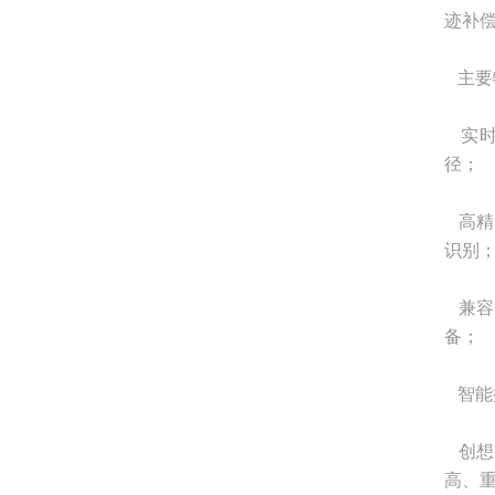
迹补
主要
实时
径；
高精
识别
兼容
备；
智能
创想
高、