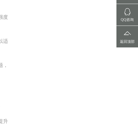
强度
QQ咨询
以适
返回顶部
题，
。
提升