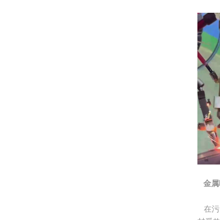
金属
在污