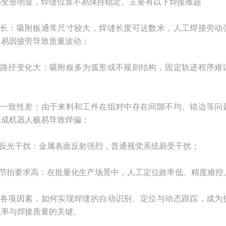
热变形明显，焊缝位置不易保持稳定。主要有以下焊接难题
长：吸附板通常尺寸较大，焊缝长度可达数米，人工焊接劳动
，易因疲劳导致质量波动；
路径变化大：吸附板多为弧形或不规则结构，固定轨迹程序难
一致性差：由于来料和工件在组对中存在间隙不均、错边等问
变成机器人极易导致焊偏；
反光干扰：金属表面反射强烈，普通视觉系统易受干扰；
节拍要求高：在批量化生产场景中，人工定位效率低、精度难控
各项因素，如何实现焊缝的自动识别、定位与动态跟踪，成为
效率与焊接质量的关键。