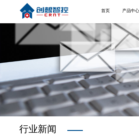
首页
产品中
焊缝跟
激光位
焊接相
空间定
其他产
行业新闻