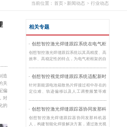
当前位置：
首页
>
新闻动态
>
行业动态
理
相关专题
创想智控激光焊缝跟踪系统在电气柜
框架自动化焊接的应用
创想智控激光焊缝跟踪系统以其高精度、高
效率、高稳定性的特点，为电气柜框架的自
动化焊接提供了有效的解决方案，在提高焊
接效率和质量的同时，降低了生产成本，提
制造
创想智控视觉焊缝跟踪系统适配新时
升了企业的竞争力。
达机器人，实现新能源电池箱散热片
的关
针对新能源电池箱散热片焊接过程中存在的
焊接智能化升级
配偏
定位难、轨迹偏移以及人工调整频繁等难
，对
题，创想智控的视觉焊缝跟踪解决方案，通
过激光寻位技术，可实现焊接过程智能化升
化的
创想智控激光焊缝跟踪器协同发那科
级。
机器人，实现转向架焊接精准自动化
创想智控激光焊缝跟踪器协同发那科机器
人，构建智能化焊接解决方案，通过激光视