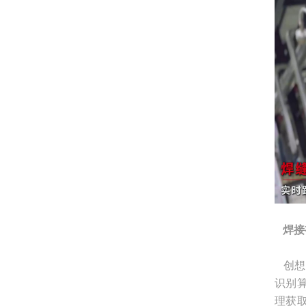
焊接
创想
识别
理获