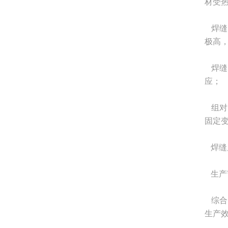
材受
焊缝
极高
焊缝
应；
组对
固定
焊缝
生产
综合
生产