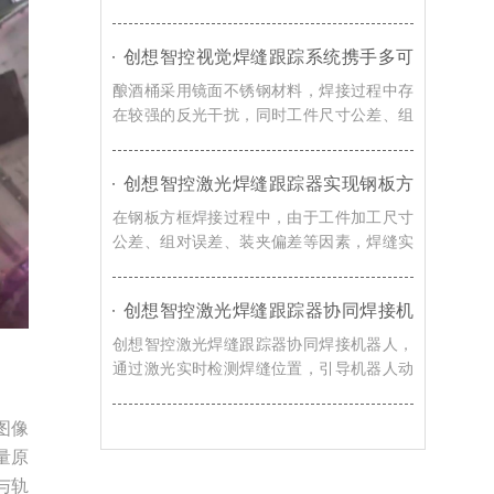
觉感知技术，实现焊缝自动识别、轨迹自动
校准以及焊接过程实时纠偏，提升机器人焊
创想智控视觉焊缝跟踪系统携手多可
接系统对车辆转向架适应能力。
协作机器人，赋能酿酒桶焊接智能化
酿酒桶采用镜面不锈钢材料，焊接过程中存
升级
在较强的反光干扰，同时工件尺寸公差、组
对误差、装夹偏差以及焊接热变形等因素都
会导致焊缝位置发生变化，创想智控视觉焊
创想智控激光焊缝跟踪器实现钢板方
缝跟踪系统通过实时视觉检测与智能轨迹修
框激光寻位焊接自动化的解决方案
正技术，赋能酿酒桶焊接智能化升级。
在钢板方框焊接过程中，由于工件加工尺寸
公差、组对误差、装夹偏差等因素，焊缝实
际位置往往与机器人示教轨迹存在偏移，导
致焊枪无法准确到达焊接起始位置，影响焊
创想智控激光焊缝跟踪器协同焊接机
接质量和生产效率。对此，创想智控激光焊
器人，实现浮箱焊接实时跟踪与智能
缝跟踪器可协同各类焊接机器人实现更加高
创想智控激光焊缝跟踪器协同焊接机器人，
纠偏
效、稳定的自动化焊接。
通过激光实时检测焊缝位置，引导机器人动
态调整焊接轨迹，实现焊接过程中的实时跟
踪与智能纠偏，有效提升浮箱焊接自动化水
图像
平。
量原
与轨