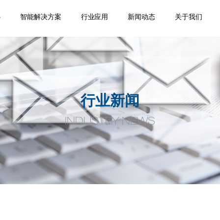
心
智能解决方案
行业应用
新闻动态
关于我们
踪
移
机
位
品
焊缝跟踪器
专机焊缝跟踪系统
机器人焊缝跟踪系
激光位移传感器
点式位移传感器
线式位移传感器
轮廓测量系统
焊缝扫描系统
焊缝寻位系统
焊接相机
空间定位系统
机器视觉
通用外围设备
监控盒
应用领域
案例视频
机器人应用
产品手册案
企业新闻
行业动态
公司介绍
合作伙伴
荣誉资质
人才招聘
联系我们
统
例
行业新闻
INDUSTRY NEWS