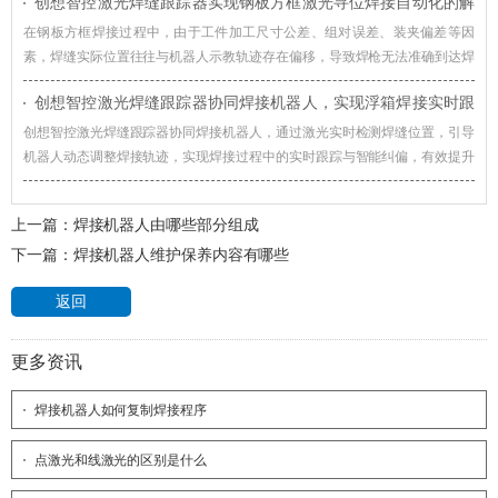
创想智控激光焊缝跟踪器实现钢板方框激光寻位焊接自动化的解
酿酒桶焊接智能化升级。
决方案
在钢板方框焊接过程中，由于工件加工尺寸公差、组对误差、装夹偏差等因
素，焊缝实际位置往往与机器人示教轨迹存在偏移，导致焊枪无法准确到达焊
接起始位置，影响焊接质量和生产效率。对此，创想智控激光焊缝跟踪器可协
创想智控激光焊缝跟踪器协同焊接机器人，实现浮箱焊接实时跟
同各类焊接机器人实现更加高效、稳定的自动化焊接。
踪与智能纠偏
创想智控激光焊缝跟踪器协同焊接机器人，通过激光实时检测焊缝位置，引导
机器人动态调整焊接轨迹，实现焊接过程中的实时跟踪与智能纠偏，有效提升
浮箱焊接自动化水平。
上一篇：
焊接机器人由哪些部分组成
下一篇：
焊接机器人维护保养内容有哪些
返回
更多资讯
焊接机器人如何复制焊接程序
点激光和线激光的区别是什么