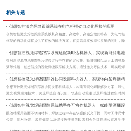
相关专题
创想智控激光焊缝跟踪系统在电气柜框架自动化焊接的应用
创想智控激光焊缝跟踪系统以其高精度、高效率、高稳定性的特点，为电气柜
框架的自动化焊接提供了有效的解决方案，在提高焊接效率和质量的同时，降
低了生产成本，提升了企业的竞争力。
创想智控视觉焊缝跟踪系统适配新时达机器人，实现新能源电池
箱散热片焊接智能化升级
针对新能源电池箱散热片焊接过程中存在的定位难、轨迹偏移以及人工调整频
繁等难题，创想智控的视觉焊缝跟踪解决方案，通过激光寻位技术，可实现焊
接过程智能化升级。
创想智控激光焊缝跟踪器协同发那科机器人，实现转向架焊接精
准自动化
创想智控激光焊缝跟踪器协同发那科机器人，构建智能化焊接解决方案，通过
激光视觉感知技术，实现焊缝自动识别、轨迹自动校准以及焊接过程实时纠
偏，提升机器人焊接系统对车辆转向架适应能力。
创想智控视觉焊缝跟踪系统携手多可协作机器人，赋能酿酒桶焊
接智能化升级
酿酒桶采用镜面不锈钢材料，焊接过程中存在较强的反光干扰，同时工件尺寸
公差、组对误差、装夹偏差以及焊接热变形等因素都会导致焊缝位置发生变
化，创想智控视觉焊缝跟踪系统通过实时视觉检测与智能轨迹修正技术，赋能