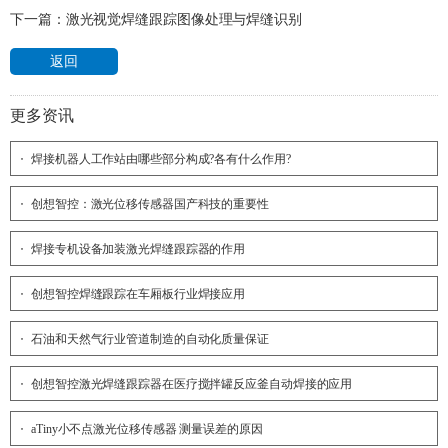
下一篇：
激光视觉焊缝跟踪图像处理与焊缝识别
返回
更多资讯
焊接机器人工作站由哪些部分构成?各有什么作用?
创想智控：激光位移传感器国产科技的重要性
焊接专机设备加装激光焊缝跟踪器的作用
创想智控焊缝跟踪在车厢板行业焊接应用
石油和天然气行业管道制造的自动化质量保证
创想智控激光焊缝跟踪器在医疗搅拌罐反应釜自动焊接的应用
aTiny小不点激光位移传感器 测量误差的原因