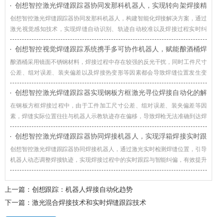
创想智控激光焊缝跟踪器协同发那科机器人，实现转向架焊接精
准自动化
创想智控激光焊缝跟踪器协同发那科机器人，构建智能化焊接解决方案，通过
激光视觉感知技术，实现焊缝自动识别、轨迹自动校准以及焊接过程实时纠
偏，提升机器人焊接系统对车辆转向架适应能力。
创想智控视觉焊缝跟踪系统携手多可协作机器人，赋能酿酒桶焊
接智能化升级
酿酒桶采用镜面不锈钢材料，焊接过程中存在较强的反光干扰，同时工件尺寸
公差、组对误差、装夹偏差以及焊接热变形等因素都会导致焊缝位置发生变
化，创想智控视觉焊缝跟踪系统通过实时视觉检测与智能轨迹修正技术，赋能
创想智控激光焊缝跟踪器实现钢板方框激光寻位焊接自动化的解
酿酒桶焊接智能化升级。
决方案
在钢板方框焊接过程中，由于工件加工尺寸公差、组对误差、装夹偏差等因
素，焊缝实际位置往往与机器人示教轨迹存在偏移，导致焊枪无法准确到达焊
接起始位置，影响焊接质量和生产效率。对此，创想智控激光焊缝跟踪器可协
创想智控激光焊缝跟踪器协同焊接机器人，实现浮箱焊接实时跟
同各类焊接机器人实现更加高效、稳定的自动化焊接。
踪与智能纠偏
创想智控激光焊缝跟踪器协同焊接机器人，通过激光实时检测焊缝位置，引导
机器人动态调整焊接轨迹，实现焊接过程中的实时跟踪与智能纠偏，有效提升
浮箱焊接自动化水平。
上一篇：
创想跟踪：机器人焊接自动化趋势
下一篇：
激光混合焊接技术和实时焊缝跟踪技术