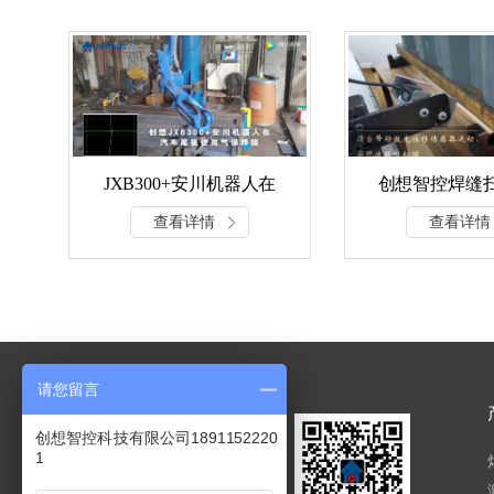
JXB300+安川机器人在
创想智控焊缝
汽车尾板使用气保焊接
查看详情
查看详情
实现四点求交点、点位
组合应用
请您留言
创想智控科技有限公司1891152220
1