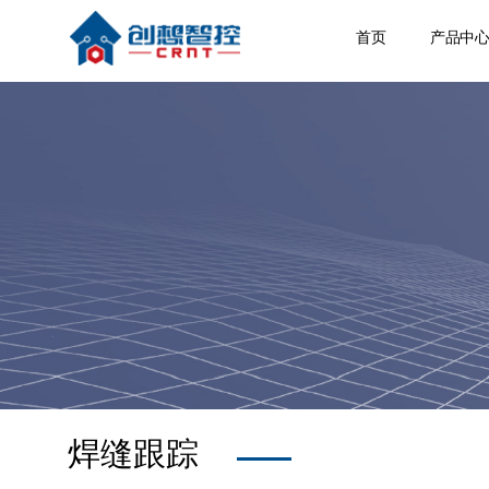
首页
产品中
焊缝跟
激光位
焊接相
空间定
其他产
焊缝跟踪