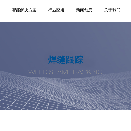
心
智能解决方案
行业应用
新闻动态
关于我们
踪
移
机
位
品
焊缝跟踪器
专机焊缝跟踪系统
机器人焊缝跟踪系
激光位移传感器
点式位移传感器
线式位移传感器
轮廓测量系统
焊缝扫描系统
焊缝寻位系统
焊接相机
空间定位系统
机器视觉
通用外围设备
监控盒
应用领域
案例视频
机器人应用
产品手册案
企业新闻
行业动态
公司介绍
合作伙伴
荣誉资质
人才招聘
联系我们
统
例
焊缝跟踪
WELD SEAM TRACKING