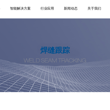
心
智能解决方案
行业应用
新闻动态
关于我们
踪
移
机
位
品
焊缝跟踪器
专机焊缝跟踪系统
机器人焊缝跟踪系
激光位移传感器
点式位移传感器
线式位移传感器
轮廓测量系统
焊缝扫描系统
焊缝寻位系统
焊接相机
空间定位系统
机器视觉
通用外围设备
监控盒
应用领域
案例视频
机器人应用
产品手册案
企业新闻
行业动态
公司介绍
合作伙伴
荣誉资质
人才招聘
联系我们
统
例
焊缝跟踪
WELD SEAM TRACKING