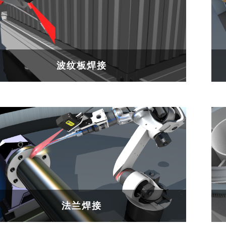
波纹板焊接
法兰焊接