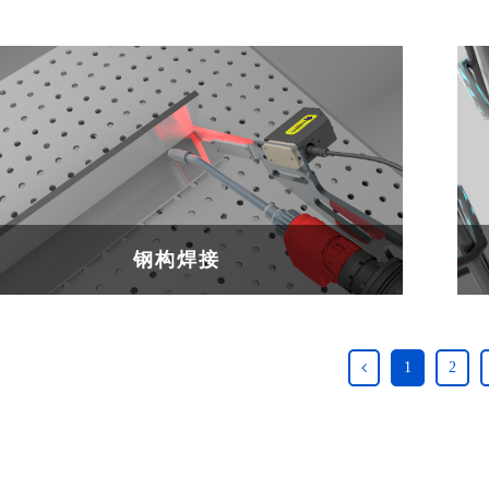
钢构焊接
1
2