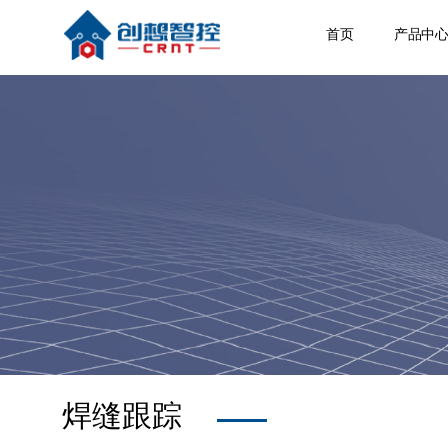
首页
产品中
焊缝跟
激光位
焊接相
空间定
其他产
焊缝跟踪