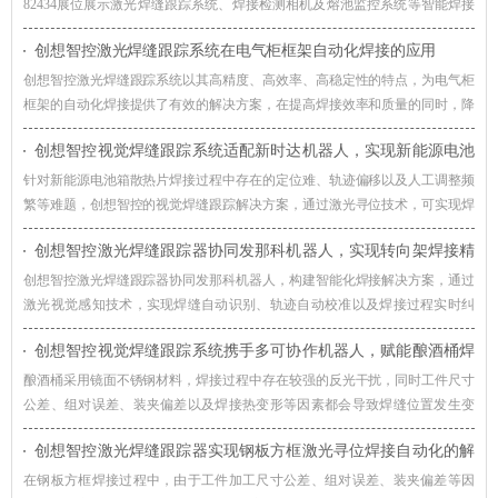
82434展位展示激光焊缝跟踪系统、焊接检测相机及熔池监控系统等智能焊接
解决方案，诚邀广大客户莅临交流，共同探讨焊接自动化与智能制造的发展趋
创想智控激光焊缝跟踪系统在电气柜框架自动化焊接的应用
势。
创想智控激光焊缝跟踪系统以其高精度、高效率、高稳定性的特点，为电气柜
框架的自动化焊接提供了有效的解决方案，在提高焊接效率和质量的同时，降
低了生产成本，提升了企业的竞争力。
创想智控视觉焊缝跟踪系统适配新时达机器人，实现新能源电池
箱散热片焊接智能化升级
针对新能源电池箱散热片焊接过程中存在的定位难、轨迹偏移以及人工调整频
繁等难题，创想智控的视觉焊缝跟踪解决方案，通过激光寻位技术，可实现焊
接过程智能化升级。
创想智控激光焊缝跟踪器协同发那科机器人，实现转向架焊接精
准自动化
创想智控激光焊缝跟踪器协同发那科机器人，构建智能化焊接解决方案，通过
激光视觉感知技术，实现焊缝自动识别、轨迹自动校准以及焊接过程实时纠
偏，提升机器人焊接系统对车辆转向架适应能力。
创想智控视觉焊缝跟踪系统携手多可协作机器人，赋能酿酒桶焊
接智能化升级
酿酒桶采用镜面不锈钢材料，焊接过程中存在较强的反光干扰，同时工件尺寸
公差、组对误差、装夹偏差以及焊接热变形等因素都会导致焊缝位置发生变
化，创想智控视觉焊缝跟踪系统通过实时视觉检测与智能轨迹修正技术，赋能
创想智控激光焊缝跟踪器实现钢板方框激光寻位焊接自动化的解
酿酒桶焊接智能化升级。
决方案
在钢板方框焊接过程中，由于工件加工尺寸公差、组对误差、装夹偏差等因