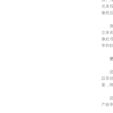
光束
像然
激光
立体
像处
率和
提高
踪系
量，
提高
产效