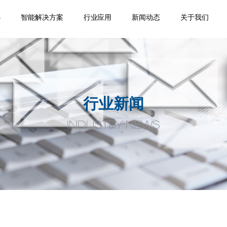
心
智能解决方案
行业应用
新闻动态
关于我们
踪
移
机
位
品
焊缝跟踪器
专机焊缝跟踪系统
机器人焊缝跟踪系
激光位移传感器
点式位移传感器
线式位移传感器
轮廓测量系统
焊缝扫描系统
焊缝寻位系统
焊接相机
空间定位系统
机器视觉
通用外围设备
监控盒
应用领域
案例视频
机器人应用
产品手册案
企业新闻
行业动态
公司介绍
合作伙伴
荣誉资质
人才招聘
联系我们
统
例
行业新闻
INDUSTRY NEWS