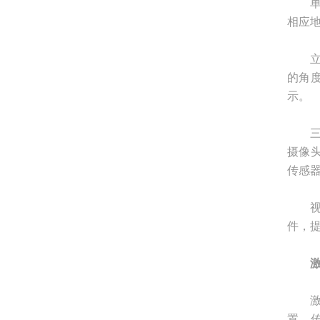
单摄
相应
立体
的角
示。
三角
摄像
传感
视觉
件，
激光
置。