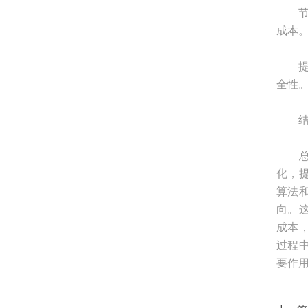
节省
成本
提高
全性
结
总体
化，
算法
向。
成本
过程
要作