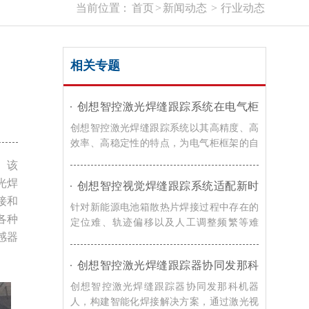
当前位置：
首页
>
新闻动态
>
行业动态
相关专题
创想智控激光焊缝跟踪系统在电气柜
框架自动化焊接的应用
创想智控激光焊缝跟踪系统以其高精度、高
效率、高稳定性的特点，为电气柜框架的自
动化焊接提供了有效的解决方案，在提高焊
。该
接效率和质量的同时，降低了生产成本，提
光焊
创想智控视觉焊缝跟踪系统适配新时
升了企业的竞争力。
达机器人，实现新能源电池箱散热片
接和
针对新能源电池箱散热片焊接过程中存在的
焊接智能化升级
各种
定位难、轨迹偏移以及人工调整频繁等难
感器
题，创想智控的视觉焊缝跟踪解决方案，通
过激光寻位技术，可实现焊接过程智能化升
创想智控激光焊缝跟踪器协同发那科
级。
机器人，实现转向架焊接精准自动化
创想智控激光焊缝跟踪器协同发那科机器
人，构建智能化焊接解决方案，通过激光视