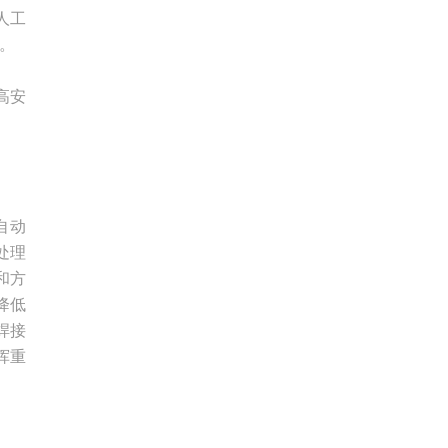
人工
。
高安
自动
处理
和方
降低
焊接
挥重