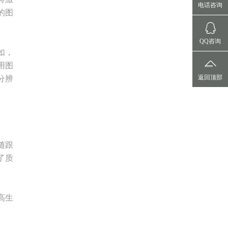
电话咨询
的图
QQ咨询
如，
用图
返回顶部
分辨
随跟
了质
高生