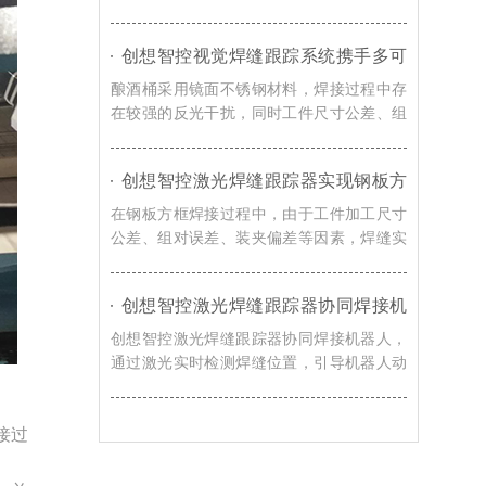
觉感知技术，实现焊缝自动识别、轨迹自动
校准以及焊接过程实时纠偏，提升机器人焊
创想智控视觉焊缝跟踪系统携手多可
接系统对车辆转向架适应能力。
协作机器人，赋能酿酒桶焊接智能化
酿酒桶采用镜面不锈钢材料，焊接过程中存
升级
在较强的反光干扰，同时工件尺寸公差、组
对误差、装夹偏差以及焊接热变形等因素都
会导致焊缝位置发生变化，创想智控视觉焊
创想智控激光焊缝跟踪器实现钢板方
缝跟踪系统通过实时视觉检测与智能轨迹修
框激光寻位焊接自动化的解决方案
正技术，赋能酿酒桶焊接智能化升级。
在钢板方框焊接过程中，由于工件加工尺寸
公差、组对误差、装夹偏差等因素，焊缝实
际位置往往与机器人示教轨迹存在偏移，导
致焊枪无法准确到达焊接起始位置，影响焊
创想智控激光焊缝跟踪器协同焊接机
接质量和生产效率。对此，创想智控激光焊
器人，实现浮箱焊接实时跟踪与智能
缝跟踪器可协同各类焊接机器人实现更加高
创想智控激光焊缝跟踪器协同焊接机器人，
纠偏
效、稳定的自动化焊接。
通过激光实时检测焊缝位置，引导机器人动
态调整焊接轨迹，实现焊接过程中的实时跟
踪与智能纠偏，有效提升浮箱焊接自动化水
接过
平。