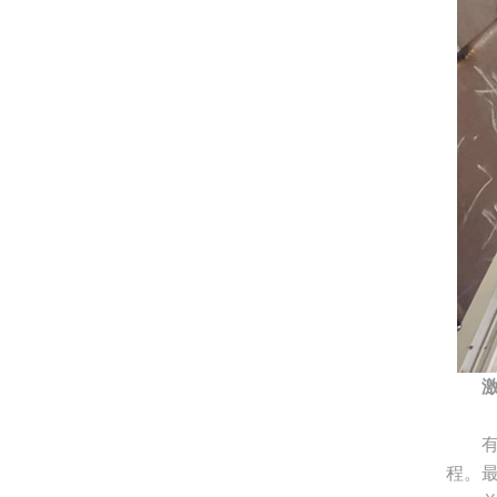
有各
程。