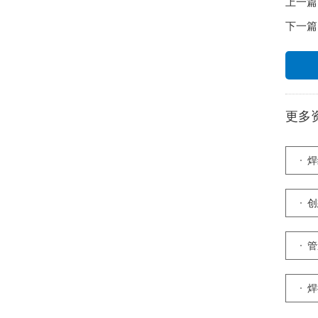
上一篇
下一篇
更多
焊
创
管
焊
道