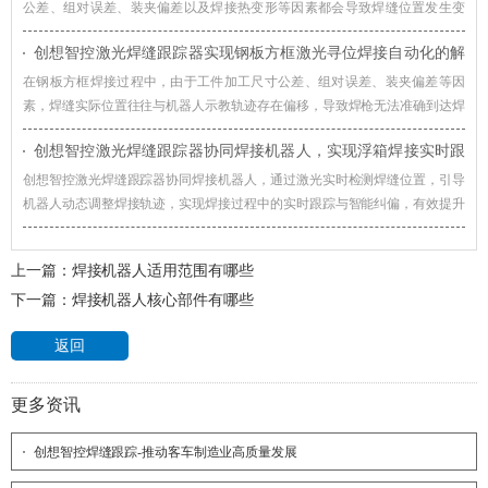
公差、组对误差、装夹偏差以及焊接热变形等因素都会导致焊缝位置发生变
化，创想智控视觉焊缝跟踪系统通过实时视觉检测与智能轨迹修正技术，赋能
创想智控激光焊缝跟踪器实现钢板方框激光寻位焊接自动化的解
酿酒桶焊接智能化升级。
决方案
在钢板方框焊接过程中，由于工件加工尺寸公差、组对误差、装夹偏差等因
素，焊缝实际位置往往与机器人示教轨迹存在偏移，导致焊枪无法准确到达焊
接起始位置，影响焊接质量和生产效率。对此，创想智控激光焊缝跟踪器可协
创想智控激光焊缝跟踪器协同焊接机器人，实现浮箱焊接实时跟
同各类焊接机器人实现更加高效、稳定的自动化焊接。
踪与智能纠偏
创想智控激光焊缝跟踪器协同焊接机器人，通过激光实时检测焊缝位置，引导
机器人动态调整焊接轨迹，实现焊接过程中的实时跟踪与智能纠偏，有效提升
浮箱焊接自动化水平。
上一篇：
焊接机器人适用范围有哪些
下一篇：
焊接机器人核心部件有哪些
返回
更多资讯
创想智控焊缝跟踪-推动客车制造业高质量发展