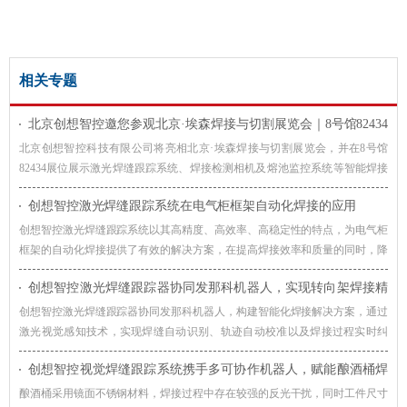
相关专题
北京创想智控邀您参观北京·埃森焊接与切割展览会｜8号馆82434
展位
北京创想智控科技有限公司将亮相北京·埃森焊接与切割展览会，并在8号馆
82434展位展示激光焊缝跟踪系统、焊接检测相机及熔池监控系统等智能焊接
解决方案，诚邀广大客户莅临交流，共同探讨焊接自动化与智能制造的发展趋
创想智控激光焊缝跟踪系统在电气柜框架自动化焊接的应用
势。
创想智控激光焊缝跟踪系统以其高精度、高效率、高稳定性的特点，为电气柜
框架的自动化焊接提供了有效的解决方案，在提高焊接效率和质量的同时，降
低了生产成本，提升了企业的竞争力。
创想智控激光焊缝跟踪器协同发那科机器人，实现转向架焊接精
准自动化
创想智控激光焊缝跟踪器协同发那科机器人，构建智能化焊接解决方案，通过
激光视觉感知技术，实现焊缝自动识别、轨迹自动校准以及焊接过程实时纠
偏，提升机器人焊接系统对车辆转向架适应能力。
创想智控视觉焊缝跟踪系统携手多可协作机器人，赋能酿酒桶焊
接智能化升级
酿酒桶采用镜面不锈钢材料，焊接过程中存在较强的反光干扰，同时工件尺寸