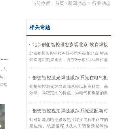
当前位置：
首页
>
新闻动态
>
行业动态
相关专题
北京创想智控邀您参观北京·埃森焊接
与切割展览会｜8号馆82434展位
北京创想智控科技有限公司将亮相北京·埃森
焊接与切割展览会，并在8号馆82434展位展
示激光焊缝跟踪系统、焊接检测相机及熔池
，与
监控系统等智能焊接解决方案，诚邀广大客
响。
创想智控激光焊缝跟踪系统在电气柜
户莅临交流，共同探讨焊接自动化与智能制
框架自动化焊接的应用
些常
造的发展趋势。
创想智控激光焊缝跟踪系统以其高精度、高
效率、高稳定性的特点，为电气柜框架的自
动化焊接提供了有效的解决方案，在提高焊
接效率和质量的同时，降低了生产成本，提
创想智控视觉焊缝跟踪系统适配新时
升了企业的竞争力。
达机器人，实现新能源电池箱散热片
针对新能源电池箱散热片焊接过程中存在的
焊接智能化升级
定位难、轨迹偏移以及人工调整频繁等难