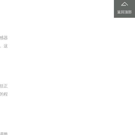
返回顶部
感器
。这
括正
的程
调整