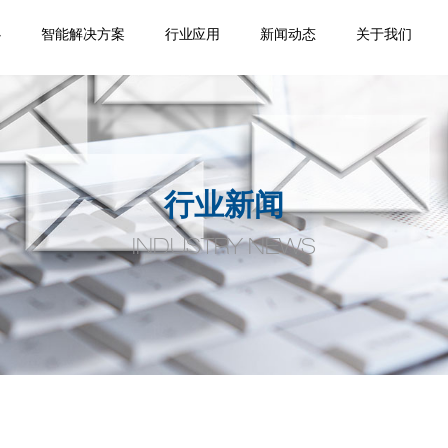
心
智能解决方案
行业应用
新闻动态
关于我们
踪
移
机
位
品
焊缝跟踪器
专机焊缝跟踪系统
机器人焊缝跟踪系
激光位移传感器
点式位移传感器
线式位移传感器
轮廓测量系统
焊缝扫描系统
焊缝寻位系统
焊接相机
空间定位系统
机器视觉
通用外围设备
监控盒
应用领域
案例视频
机器人应用
产品手册案
企业新闻
行业动态
公司介绍
合作伙伴
荣誉资质
人才招聘
联系我们
统
例
行业新闻
INDUSTRY NEWS