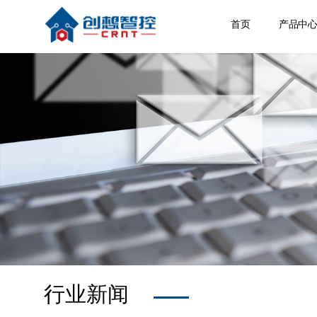
首页
产品中
焊缝跟
激光位
焊接相
空间定
其他产
行业新闻