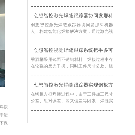
题，创想智控的视觉焊缝跟踪解决方案，通
过激光寻位技术，可实现焊接过程智能化升
创想智控激光焊缝跟踪器协同发那科
级。
机器人，实现转向架焊接精准自动化
创想智控激光焊缝跟踪器协同发那科机器
人，构建智能化焊接解决方案，通过激光视
觉感知技术，实现焊缝自动识别、轨迹自动
校准以及焊接过程实时纠偏，提升机器人焊
创想智控视觉焊缝跟踪系统携手多可
接系统对车辆转向架适应能力。
协作机器人，赋能酿酒桶焊接智能化
酿酒桶采用镜面不锈钢材料，焊接过程中存
升级
在较强的反光干扰，同时工件尺寸公差、组
对误差、装夹偏差以及焊接热变形等因素都
会导致焊缝位置发生变化，创想智控视觉焊
创想智控激光焊缝跟踪器实现钢板方
缝跟踪系统通过实时视觉检测与智能轨迹修
框激光寻位焊接自动化的解决方案
正技术，赋能酿酒桶焊接智能化升级。
在钢板方框焊接过程中，由于工件加工尺寸
公差、组对误差、装夹偏差等因素，焊缝实
焊接
际位置往往与机器人示教轨迹存在偏移，导
致焊枪无法准确到达焊接起始位置，影响焊
来进
接质量和生产效率。对此，创想智控激光焊
下保
缝跟踪器可协同各类焊接机器人实现更加高
效、稳定的自动化焊接。