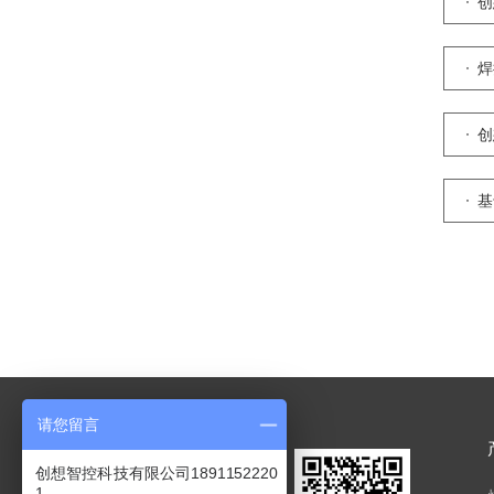
创
焊
创
基
请您留言
创想智控科技有限公司1891152220
1