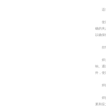
适当
使用适
确的夹
以确保
控制
焊接参
响。通
外，使
焊接
焊接顺
累和应