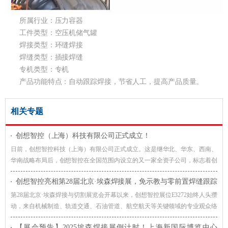
所属行业：压力容器
工件类型：空压机储气罐
焊接类型：环缝焊接
焊缝类型：插接焊缝
专机类型：专机
产品功能特点：自动跟踪焊接，节省人工，提高产品质量。
相关专题
创想智控（上海）科技有限公司正式成立！
日前，创想智控科技（上海）有限公司正式成立。这是继华北、华东、西南、
华南战略布局后，创想智控在全国范围内设立的又一家全资子公司，标志着创
想智控在全国主要地区的战略布点进一步完善。
创想智控亮相第28届北京·埃森焊接展，免示教与零前置焊缝跟踪
技术引爆现场关注
第28届北京·埃森焊接与切割展览会开幕以来，创想智控展位E3272始终人头攒
动，来自机械制造、轨道交通、石油管道、航空航天等关键领域的专业观众络
绎不绝。
【展会预告】2025埃森焊接展倒计时！上海新国际博览中心