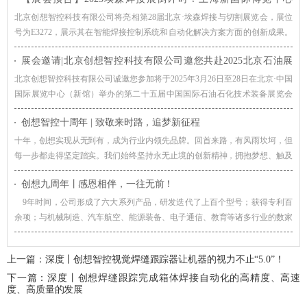
E3272，创想与您不见不散
北京创想智控科技有限公司将亮相第28届北京·埃森焊接与切割展览会，展位
号为E3272，展示其在智能焊接控制系统和自动化解决方案方面的创新成果。
公司的产品广泛应用于机械制造、汽车、船舶、航空航天等行业，致力于提升
展会邀请|北京创想智控科技有限公司邀您共赴2025北京石油展
焊接质量和生产效率。
（cippe）
北京创想智控科技有限公司诚邀您参加将于2025年3月26日至28日在北京·中国
国际展览中心（新馆）举办的第二十五届中国国际石油石化技术装备展览会
（cippe2025）。
创想智控十周年 | 致敬来时路，追梦新征程
十年，创想实现从无到有，成为行业内领先品牌。回首来路，有风雨坎坷，但
每一步都走得坚定踏实。我们始终坚持永无止境的创新精神，拥抱梦想、触及
各种可能，让世界更智能的理念，践行致力于技术创新，推进工业智能制造的
创想九周年丨感恩相伴，一往无前！
核心价值观。而我们也将依旧，用这份掷地有声的坚韧和赤诚，去拥抱行业、
拥抱时代、拥抱未来。
9年时间，公司形成了六大系列产品，研发迭代了上百个型号；获得专利百
余项；与机械制造、汽车航空、能源装备、电子通信、教育等诸多行业的数家
企业进行了深度合作；在工程机械、钢结构、集装箱、专用车等领域形成了智
能解决方案；公司也由最初几个人的小团队变成了百余人的大家庭；同时，为
上一篇：
深度丨创想智控视觉焊缝跟踪器让机器的视力不止“5.0”！
了更好地服务客户，公司在全国9个城市成立了子公司与办事处。
下一篇：
深度丨创想焊缝跟踪完成箱体焊接自动化的高精度、高速
度、高质量的发展