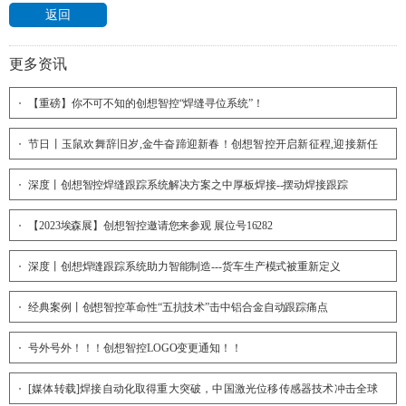
返回
更多资讯
【重磅】你不可不知的创想智控“焊缝寻位系统”！
节日丨玉鼠欢舞辞旧岁,金牛奋蹄迎新春！创想智控开启新征程,迎接新任
务,挑战新高度！
深度丨创想智控焊缝跟踪系统解决方案之中厚板焊接--摆动焊接跟踪
【2023埃森展】创想智控邀请您来参观 展位号16282
深度丨创想焊缝跟踪系统助力智能制造---货车生产模式被重新定义
经典案例丨创想智控革命性“五抗技术”击中铝合金自动跟踪痛点
号外号外！！！创想智控LOGO变更通知！！
[媒体转载]焊接自动化取得重大突破，中国激光位移传感器技术冲击全球