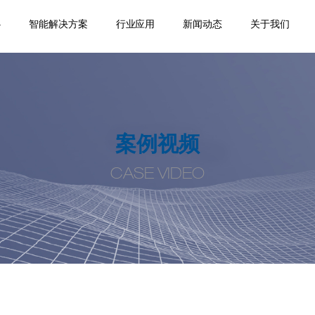
心
智能解决方案
行业应用
新闻动态
关于我们
踪
移
机
位
品
焊缝跟踪器
专机焊缝跟踪系统
机器人焊缝跟踪系
激光位移传感器
点式位移传感器
线式位移传感器
轮廓测量系统
焊缝扫描系统
焊缝寻位系统
焊接相机
空间定位系统
机器视觉
通用外围设备
监控盒
应用领域
案例视频
机器人应用
产品手册案
企业新闻
行业动态
公司介绍
合作伙伴
荣誉资质
人才招聘
联系我们
统
例
案例视频
CASE VIDEO