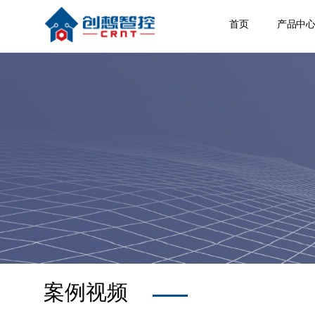
首页
产品中
焊缝跟
激光位
焊接相
空间定
其他产
案例视频