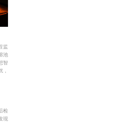
程监
熔池
想智
扰，
后检
发现