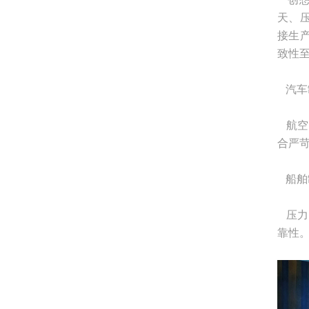
天、
接生
致性
汽车
航空
合严
船舶
压力
靠性