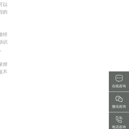
可以
程的
借经
动识
。
录焊
这不
在线咨询
微信咨询
电话咨询