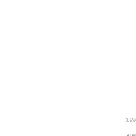
3.适
创想