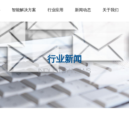
心
智能解决方案
行业应用
新闻动态
关于我们
踪
移
机
位
品
焊缝跟踪器
专机焊缝跟踪系统
机器人焊缝跟踪系
激光位移传感器
点式位移传感器
线式位移传感器
轮廓测量系统
焊缝扫描系统
焊缝寻位系统
焊接相机
空间定位系统
机器视觉
通用外围设备
监控盒
应用领域
案例视频
机器人应用
产品手册案
企业新闻
行业动态
公司介绍
合作伙伴
荣誉资质
人才招聘
联系我们
统
例
行业新闻
INDUSTRY NEWS