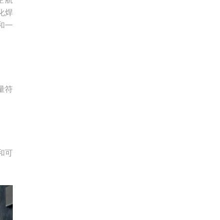
化焊
和一
量符
和可