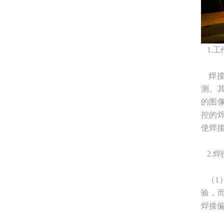
1.工
焊接
测。
的图
控的
使焊
2.
（1
验，
焊接