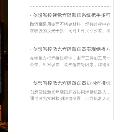
觉感知技术，实现焊缝自动识别、轨迹自动
校准以及焊接过程实时纠偏，提升机器人焊
创想智控视觉焊缝跟踪系统携手多可
接系统对车辆转向架适应能力。
协作机器人，赋能酿酒桶焊接智能化
酿酒桶采用镜面不锈钢材料，焊接过程中存
升级
在较强的反光干扰，同时工件尺寸公差、组
对误差、装夹偏差以及焊接热变形等因素都
会导致焊缝位置发生变化，创想智控视觉焊
创想智控激光焊缝跟踪器实现钢板方
缝跟踪系统通过实时视觉检测与智能轨迹修
框激光寻位焊接自动化的解决方案
正技术，赋能酿酒桶焊接智能化升级。
在钢板方框焊接过程中，由于工件加工尺寸
公差、组对误差、装夹偏差等因素，焊缝实
际位置往往与机器人示教轨迹存在偏移，导
致焊枪无法准确到达焊接起始位置，影响焊
创想智控激光焊缝跟踪器协同焊接机
接质量和生产效率。对此，创想智控激光焊
器人，实现浮箱焊接实时跟踪与智能
缝跟踪器可协同各类焊接机器人实现更加高
创想智控激光焊缝跟踪器协同焊接机器人，
纠偏
效、稳定的自动化焊接。
通过激光实时检测焊缝位置，引导机器人动
态调整焊接轨迹，实现焊接过程中的实时跟
踪与智能纠偏，有效提升浮箱焊接自动化水
平。