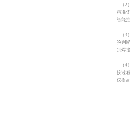
（2
精准
智能
（3
验判
别焊
（4
接过
仅提