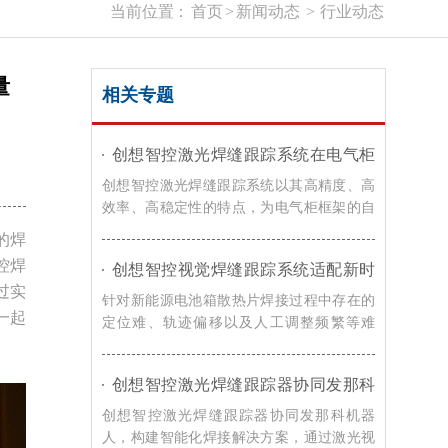
当前位置：
首页
>
新闻动态
>
行业动态
量
相关专题
创想智控激光焊缝跟踪系统在电气柜
框架自动化焊接的应用
创想智控激光焊缝跟踪系统以其高精度、高
效率、高稳定性的特点，为电气柜框架的自
动化焊接提供了有效的解决方案，在提高焊
的焊
接效率和质量的同时，降低了生产成本，提
控焊
创想智控视觉焊缝跟踪系统适配新时
升了企业的竞争力。
达机器人，实现新能源电池箱散热片
过实
针对新能源电池箱散热片焊接过程中存在的
焊接智能化升级
一起
定位难、轨迹偏移以及人工调整频繁等难
题，创想智控的视觉焊缝跟踪解决方案，通
过激光寻位技术，可实现焊接过程智能化升
创想智控激光焊缝跟踪器协同发那科
级。
机器人，实现转向架焊接精准自动化
创想智控激光焊缝跟踪器协同发那科机器
人，构建智能化焊接解决方案，通过激光视