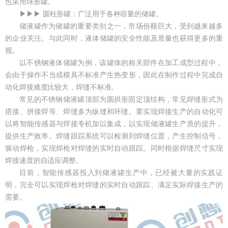
也采用球形罐。
▶▶▶ 圆柱形罐：广泛用于各种容量的储罐。
储液罐作为储罐的重要类别之一，市场份额巨大，受到越来越多
的企业关注。与此同时，液体储罐的安全性能及质量也获得更多的重
视。
以不锈钢液体储罐为例，该罐体的相关部件在加工成型过程中，
会由于操作不当或模具不标准产生热变形，因此在制作过程中完成自
动化焊接难度比较大，焊缝不标准。
常见的不锈钢储液罐顶部为圆拱形固定顶结构，常见焊缝形式为
搭接、拼接焊等、焊缝多为纵缝和环缝。要实现焊接生产的自动化可
以将智能传感器与焊接专机加以集成，以实现储液罐生产质的提升，
提供生产效率。焊缝跟踪系统可以检测到焊缝位置，产生控制信号，
驱动焊枪，实现焊枪对焊缝的实时自动跟踪。同时根据焊缝尺寸实现
焊接速度的自适应调整。
目前，智能传感器投入到储液罐生产中，已经被大量的实践证
明，完全可以实现焊枪对焊缝的实时自动跟踪、满足实际焊接生产的
需要。