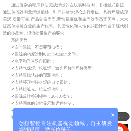
通过复杂的程序算法完成焊缝的在线实时检测，非接触式跟踪，
通过传感器测量焊缝偏移，引导并控制焊枪进行定位。具有焊缝成形
美观,质量可靠,产品合格率高,劳动强度低和生产效率高等优点，大大
提高储液罐企业的生产效率。其柔性化和人性化的设计符合了现代制
造的多品种、混流批量生产的要求。
系统优势
✔实时跟踪，不需要预扫描；
✔跟踪的精度达到0.1mm-0.5mm之间；
✔水平和垂直双向跟踪；
✔支持气保焊、氩弧焊、激光焊接等焊接类型；
✔支持跟踪轨迹的预测功能；
✔支持环形拼接窄焊缝自动跟踪；
✔支持抗弧光、抗点焊功能；
✔跟踪反馈控制频率：20-100次/s；
✔支持图像的实时显示和远程控制；
✔支持轨迹回放功能。
×
可以介绍下你们的产品么？
案例
创想智控专注机器视觉领域，自主研发
焊缝跟踪、激光位移传...