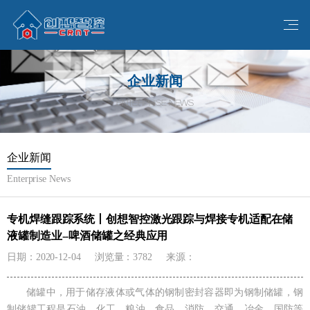
企业新闻
ENTERPRISE NEWS
企业新闻
Enterprise News
专机焊缝跟踪系统丨创想智控激光跟踪与焊接专机适配在储
液罐制造业--啤酒储罐之经典应用
日期：2020-12-04
浏览量：3782
来源：
储罐中，用于储存液体或气体的钢制密封容器即为钢制储罐，钢
制储罐工程是石油、化工、粮油、食品、消防、交通、冶金、国防等