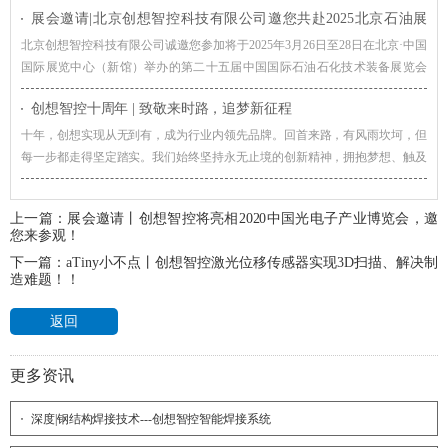
展会邀请|北京创想智控科技有限公司邀您共赴2025北京石油展
焊接质量和生产效率。
（cippe）
北京创想智控科技有限公司诚邀您参加将于2025年3月26日至28日在北京·中国
国际展览中心（新馆）举办的第二十五届中国国际石油石化技术装备展览会
（cippe2025）。
创想智控十周年 | 致敬来时路，追梦新征程
十年，创想实现从无到有，成为行业内领先品牌。回首来路，有风雨坎坷，但
每一步都走得坚定踏实。我们始终坚持永无止境的创新精神，拥抱梦想、触及
各种可能，让世界更智能的理念，践行致力于技术创新，推进工业智能制造的
核心价值观。而我们也将依旧，用这份掷地有声的坚韧和赤诚，去拥抱行业、
上一篇：
展会邀请丨创想智控将亮相2020中国光电子产业博览会，邀
拥抱时代、拥抱未来。
您来参观！
下一篇：
aTiny小不点丨创想智控激光位移传感器实现3D扫描、解决制
造难题！！
返回
更多资讯
深度|钢结构焊接技术---创想智控智能焊接系统