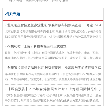
解决问题：氩弧焊焊接薄板工件组对偏差
相关专题
北京创想智控邀您参观北京·埃森焊接与切割展览会｜8号馆82434
展位
北京创想智控科技有限公司将亮相北京·埃森焊接与切割展览会，并在8号馆
82434展位展示激光焊缝跟踪系统、焊接检测相机及熔池监控系统等智能焊接
解决方案，诚邀广大客户莅临交流，共同探讨焊接自动化与智能制造的发展趋
创想智控（上海）科技有限公司正式成立！
势。
日前，创想智控科技（上海）有限公司正式成立。这是继华北、华东、西南、
华南战略布局后，创想智控在全国范围内设立的又一家全资子公司，标志着创
想智控在全国主要地区的战略布点进一步完善。
创想智控亮相第28届北京·埃森焊接展，免示教与零前置焊缝跟踪
技术引爆现场关注
第28届北京·埃森焊接与切割展览会开幕以来，创想智控展位E3272始终人头攒
动，来自机械制造、轨道交通、石油管道、航空航天等关键领域的专业观众络
绎不绝。
【展会预告】2025埃森焊接展倒计时！上海新国际博览中心
E3272，创想与您不见不散
北京创想智控科技有限公司将亮相第28届北京·埃森焊接与切割展览会，展位
号为E3272，展示其在智能焊接控制系统和自动化解决方案方面的创新成果。
公司的产品广泛应用于机械制造、汽车、船舶、航空航天等行业，致力于提升