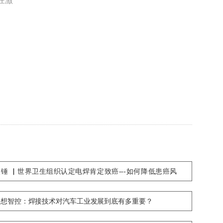
在激
实锤 ▏世界卫生组织认定电焊肯定致癌---如何降低患癌风
险？
创想智控：焊接技术对汽车工业发展到底有多重要？