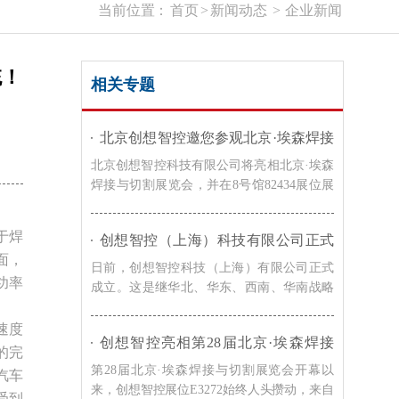
当前位置：
首页
>
新闻动态
>
企业新闻
统！
相关专题
北京创想智控邀您参观北京·埃森焊接
与切割展览会｜8号馆82434展位
北京创想智控科技有限公司将亮相北京·埃森
焊接与切割展览会，并在8号馆82434展位展
示激光焊缝跟踪系统、焊接检测相机及熔池
监控系统等智能焊接解决方案，诚邀广大客
于焊
创想智控（上海）科技有限公司正式
户莅临交流，共同探讨焊接自动化与智能制
成立！
面，
造的发展趋势。
日前，创想智控科技（上海）有限公司正式
功率
成立。这是继华北、华东、西南、华南战略
布局后，创想智控在全国范围内设立的又一
家全资子公司，标志着创想智控在全国主要
速度
创想智控亮相第28届北京·埃森焊接
地区的战略布点进一步完善。
的完
展，免示教与零前置焊缝跟踪技术引
第28届北京·埃森焊接与切割展览会开幕以
汽车
爆现场关注
来，创想智控展位E3272始终人头攒动，来自
受到