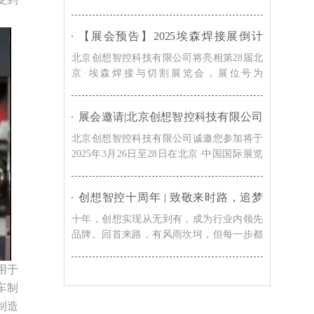
机械制造、轨道交通、石油管道、航空航天
等关键领域的专业观众络绎不绝。
【展会预告】2025埃森焊接展倒计
时！上海新国际博览中心E3272，创
北京创想智控科技有限公司将亮相第28届北
想与您不见不散
京·埃森焊接与切割展览会，展位号为
E3272，展示其在智能焊接控制系统和自动化
解决方案方面的创新成果。公司的产品广泛
展会邀请|北京创想智控科技有限公司
应用于机械制造、汽车、船舶、航空航天等
邀您共赴2025北京石油展（cippe）
行业，致力于提升焊接质量和生产效率。
北京创想智控科技有限公司诚邀您参加将于
2025年3月26日至28日在北京·中国国际展览
中心（新馆）举办的第二十五届中国国际石
油石化技术装备展览会（cippe2025）。
创想智控十周年 | 致敬来时路，追梦
新征程
十年，创想实现从无到有，成为行业内领先
品牌。回首来路，有风雨坎坷，但每一步都
走得坚定踏实。我们始终坚持永无止境的创
新精神，拥抱梦想、触及各种可能，让世界
用于
更智能的理念，践行致力于技术创新，推进
车制
工业智能制造的核心价值观。而我们也将依
制造
旧，用这份掷地有声的坚韧和赤诚，去拥抱