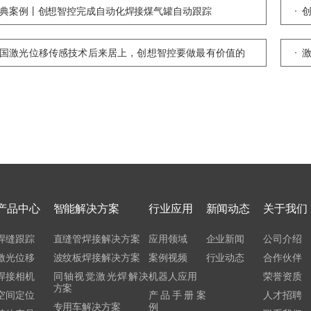
典案例丨创想智控完成自动化焊接煤气罐自动跟踪
国激光位移传感技术后来居上，创想智控要做最有价值的
心环节
产品中心
智能解决方案
行业应用
新闻动态
关于我们
焊缝跟踪
直缝管焊接解决方案
应用领域
企业新闻
公司介绍
激光位移
波纹板焊接解决方案
案例视频
行业动态
合作伙伴
焊接相机
同轴视觉激光焊解决
机器人应用
荣誉资质
方案
空间定位
产品手册案
人才招聘
专用车解决方案
例