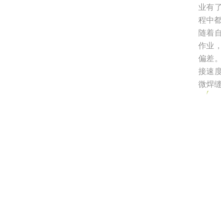
业有
程中
随着
作业
偏差
接速
微焊