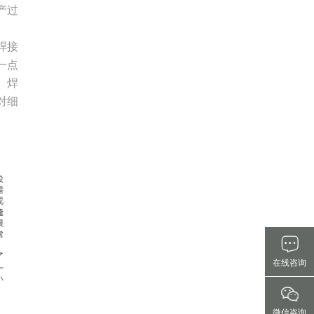
产过
行业、拥抱时代、拥抱未来。
焊接
一点
、焊
对细
在线咨询
微信咨询