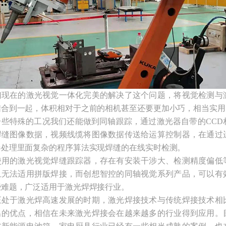
们现在的激光视觉一体化完美的解决了这个问题，将视觉检测与
结合到一起，体积相对于之前的相机甚至还要更加小巧，相当实用
一些特殊的工况我们还能做到同轴跟踪，通过激光器自带的CCD
焊缝图像数据，视频线缆将图像数据传送给运算控制器，在通过
器处理里面复杂的程序算法实现焊缝的在线实时检测。
使用的激光视觉焊缝跟踪器，存在有安装干涉大、检测精度偏低
且无法适用拼版焊接，而创想智控的同轴视觉系列产品，可以有
些难题，广泛适用于激光焊焊接行业。
正处于激光焊高速发展的时期，激光焊接技术与传统焊接技术相
出的优点，相信在未来激光焊接会在越来越多的行业得到应用。