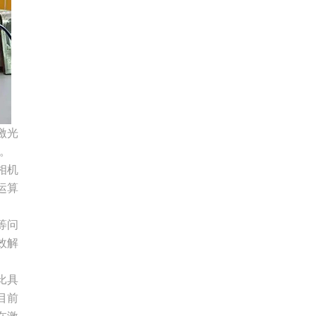
激光
。
相机
运算
等问
效解
比具
目前