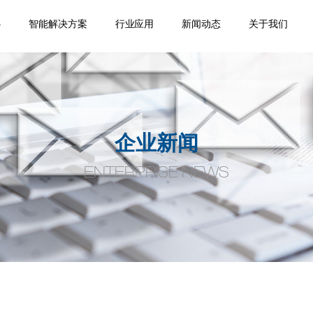
心
智能解决方案
行业应用
新闻动态
关于我们
踪
移
机
位
品
焊缝跟踪器
专机焊缝跟踪系统
机器人焊缝跟踪系
激光位移传感器
点式位移传感器
线式位移传感器
轮廓测量系统
焊缝扫描系统
焊缝寻位系统
焊接相机
空间定位系统
机器视觉
通用外围设备
监控盒
应用领域
案例视频
机器人应用
产品手册案
企业新闻
行业动态
公司介绍
合作伙伴
荣誉资质
人才招聘
联系我们
统
例
企业新闻
ENTERPRISE NEWS