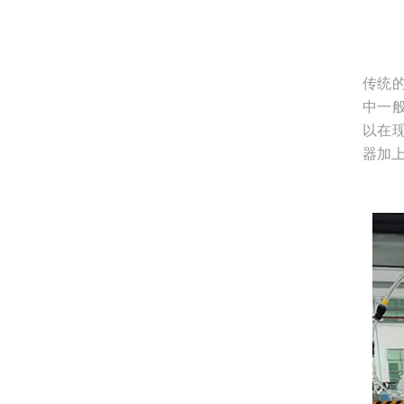
传统
中一
以在
器加