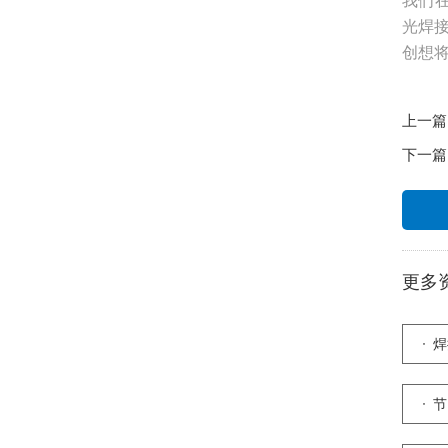
我们
光焊
创想
上一篇
下一篇
更多
焊
控
节
庆