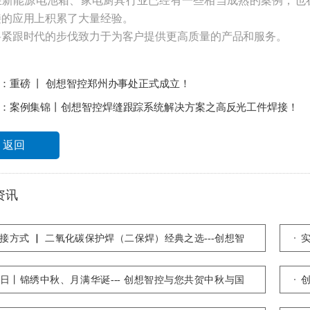
在新能源电池箱、家电厨具行业已经有一些相当成熟的案例，也
接的应用上积累了大量经验。
将紧跟时代的步伐致力于为客户提供更高质量的产品和服务。
：
重磅 丨 创想智控郑州办事处正式成立！
：
案例集锦丨创想智控焊缝跟踪系统解决方案之高反光工件焊接！
返回
资讯
接方式 ▏ 二氧化碳保护焊（二保焊）经典之选---创想智
焊缝跟踪系统！
日丨锦绣中秋、月满华诞--- 创想智控与您共贺中秋与国
！