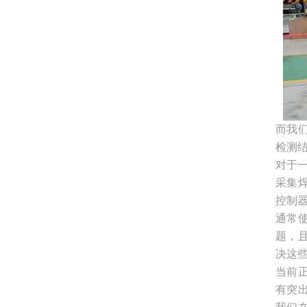
而我
检测
对于
采集
控制
通常
题，
决这
当前
有突