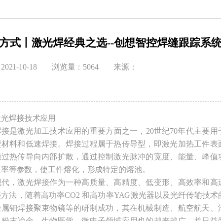
方式丨激光焊经典之选--创想智控焊缝跟踪系
021-10-18
浏览量：5064
来源：
激光焊接技术应用
接是激光加工技术应用的重要方面之一，20世纪70年代主要用
壁材料和低速焊接。焊接过程属于热传导型，即激光加热工件表
通过热传导向内部扩散，通过控制激光脉冲的宽度、能量、峰值
复率等参数，使工件熔化，形成特定的熔池。
现代，激光焊接作为一种高质量、高精度、低变形、高效率和高
方法，随着高功率CO2 和高功率YAG激光器以及光纤传输技术
金属钼焊接聚束物镜等的研制成功，其在机械制造、航空航天、
、粉末冶金、生物医学，微电子领域应用也的越来越广，并日益