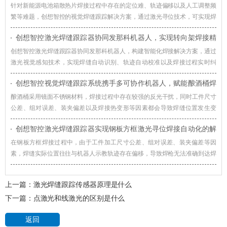
箱散热片焊接智能化升级
针对新能源电池箱散热片焊接过程中存在的定位难、轨迹偏移以及人工调整频
繁等难题，创想智控的视觉焊缝跟踪解决方案，通过激光寻位技术，可实现焊
接过程智能化升级。
创想智控激光焊缝跟踪器协同发那科机器人，实现转向架焊接精
准自动化
创想智控激光焊缝跟踪器协同发那科机器人，构建智能化焊接解决方案，通过
激光视觉感知技术，实现焊缝自动识别、轨迹自动校准以及焊接过程实时纠
偏，提升机器人焊接系统对车辆转向架适应能力。
创想智控视觉焊缝跟踪系统携手多可协作机器人，赋能酿酒桶焊
接智能化升级
酿酒桶采用镜面不锈钢材料，焊接过程中存在较强的反光干扰，同时工件尺寸
公差、组对误差、装夹偏差以及焊接热变形等因素都会导致焊缝位置发生变
化，创想智控视觉焊缝跟踪系统通过实时视觉检测与智能轨迹修正技术，赋能
创想智控激光焊缝跟踪器实现钢板方框激光寻位焊接自动化的解
酿酒桶焊接智能化升级。
决方案
在钢板方框焊接过程中，由于工件加工尺寸公差、组对误差、装夹偏差等因
素，焊缝实际位置往往与机器人示教轨迹存在偏移，导致焊枪无法准确到达焊
接起始位置，影响焊接质量和生产效率。对此，创想智控激光焊缝跟踪器可协
同各类焊接机器人实现更加高效、稳定的自动化焊接。
上一篇：
激光焊缝跟踪传感器原理是什么
下一篇：
点激光和线激光的区别是什么
返回