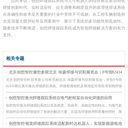
总的来说，创想焊缝跟踪系统与大牛机器人的结合标志着自动化
焊接的新时代。实时适应性、自主调整和精度提升的原理使得该系统
在准确性和效率至关重要的行业中变得不可或缺。在工程车辆制造和
水泥混凝土搅拌站等应用案例中，展示了系统的多功能性和高效性。
随着技术不断推进，创想焊缝跟踪系统成为智能焊接解决方案的有力
支持。
相关专题
北京创想智控邀您参观北京·埃森焊接与切割展览会｜8号馆82434
展位
北京创想智控科技有限公司将亮相北京·埃森焊接与切割展览会，并在8号馆
82434展位展示激光焊缝跟踪系统、焊接检测相机及熔池监控系统等智能焊接
解决方案，诚邀广大客户莅临交流，共同探讨焊接自动化与智能制造的发展趋
创想智控激光焊缝跟踪系统在电气柜框架自动化焊接的应用
势。
创想智控激光焊缝跟踪系统以其高精度、高效率、高稳定性的特点，为电气柜
框架的自动化焊接提供了有效的解决方案，在提高焊接效率和质量的同时，降
低了生产成本，提升了企业的竞争力。
创想智控视觉焊缝跟踪系统适配新时达机器人，实现新能源电池