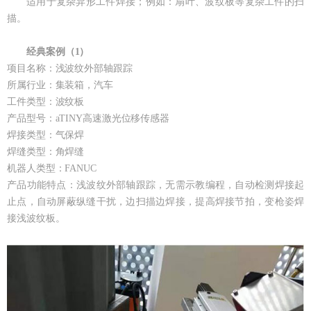
适用于复杂异形工件焊接；例如：扇叶、波纹板等复杂工件的扫
描。
经典案例（1）
项目名称：浅波纹外部轴跟踪
所属行业：集装箱，汽车
工件类型：波纹板
产品型号：aTINY高速激光位移传感器
焊接类型：气保焊
焊缝类型：角焊缝
机器人类型：FANUC
产品功能特点：浅波纹外部轴跟踪，无需示教编程，自动检测焊接起
止点，自动屏蔽纵缝干扰，边扫描边焊接，提高焊接节拍，变枪姿焊
接浅波纹板。