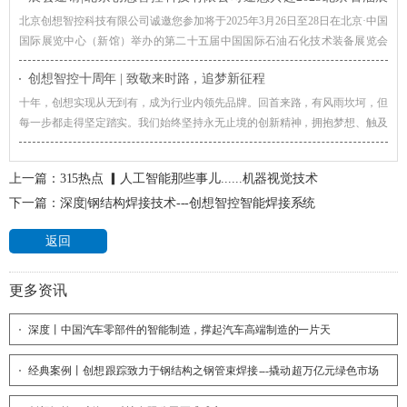
（cippe）
北京创想智控科技有限公司诚邀您参加将于2025年3月26日至28日在北京·中国
国际展览中心（新馆）举办的第二十五届中国国际石油石化技术装备展览会
（cippe2025）。
创想智控十周年 | 致敬来时路，追梦新征程
十年，创想实现从无到有，成为行业内领先品牌。回首来路，有风雨坎坷，但
每一步都走得坚定踏实。我们始终坚持永无止境的创新精神，拥抱梦想、触及
各种可能，让世界更智能的理念，践行致力于技术创新，推进工业智能制造的
核心价值观。而我们也将依旧，用这份掷地有声的坚韧和赤诚，去拥抱行业、
上一篇：
315热点 ▎人工智能那些事儿......机器视觉技术
拥抱时代、拥抱未来。
下一篇：
深度|钢结构焊接技术---创想智控智能焊接系统
返回
更多资讯
深度丨中国汽车零部件的智能制造，撑起汽车高端制造的一片天
经典案例丨创想跟踪致力于钢结构之钢管束焊接---撬动超万亿元绿色市场
规模