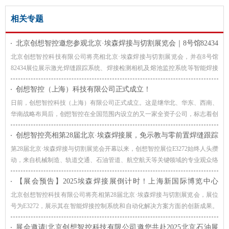
相关专题
北京创想智控邀您参观北京·埃森焊接与切割展览会｜8号馆82434
展位
北京创想智控科技有限公司将亮相北京·埃森焊接与切割展览会，并在8号馆
82434展位展示激光焊缝跟踪系统、焊接检测相机及熔池监控系统等智能焊接
解决方案，诚邀广大客户莅临交流，共同探讨焊接自动化与智能制造的发展趋
创想智控（上海）科技有限公司正式成立！
势。
日前，创想智控科技（上海）有限公司正式成立。这是继华北、华东、西南、
华南战略布局后，创想智控在全国范围内设立的又一家全资子公司，标志着创
想智控在全国主要地区的战略布点进一步完善。
创想智控亮相第28届北京·埃森焊接展，免示教与零前置焊缝跟踪
技术引爆现场关注
第28届北京·埃森焊接与切割展览会开幕以来，创想智控展位E3272始终人头攒
动，来自机械制造、轨道交通、石油管道、航空航天等关键领域的专业观众络
绎不绝。
【展会预告】2025埃森焊接展倒计时！上海新国际博览中心
E3272，创想与您不见不散
北京创想智控科技有限公司将亮相第28届北京·埃森焊接与切割展览会，展位
号为E3272，展示其在智能焊接控制系统和自动化解决方案方面的创新成果。
公司的产品广泛应用于机械制造、汽车、船舶、航空航天等行业，致力于提升
展会邀请|北京创想智控科技有限公司邀您共赴2025北京石油展
焊接质量和生产效率。