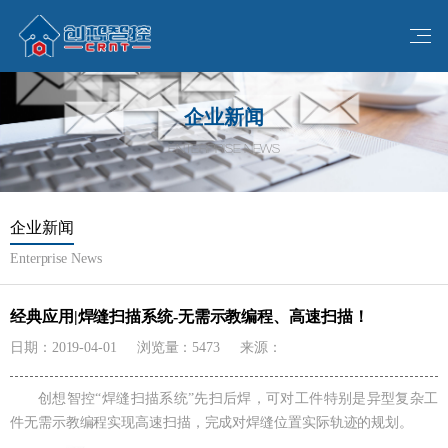
企业新闻
ENTERPRISE NEWS
企业新闻
Enterprise News
经典应用|焊缝扫描系统-无需示教编程、高速扫描！
日期：2019-04-01
浏览量：5473
来源：
创想智控“焊缝扫描系统”先扫后焊，可对工件特别是异型复杂工
件无需示教编程实现高速扫描，完成对焊缝位置实际轨迹的规划。