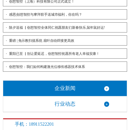
创想智控（上海）科技有限公司正式成立！
感恩|创想智控与摩拜联手送城市福利，你在吗？
除夕送福 ▏创想智控全体同仁祝愿朋友们新春快乐,鼠年鼠好运!
重磅 | 免示教扫描系统 扇叶自动焊接更高效
重阳已至 ▏别让爱延迟，创想智控祝愿所有老人幸福安康！
创想智控：我们如何构建激光位移传感器技术体系
企业新闻
行业动态
手机：18911522201